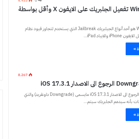
4٬933
0
اداة WinRa1n تفعيل الجلبريك على الايفون X وأقل بواسطة
جلبريك WinRa1n هو أحد أنواع الجيلبريك Jailbreak الذي يستخدم لتجاوز قيود نظام
ة »
8٬267
اذا كنت ترغب في الرجوع الى الاصدار iOS 17.3.1 مايسمى (Downgrade داونقريد) والذي
ات بأنه سيدعم الجلبريك سيتم…
ة »