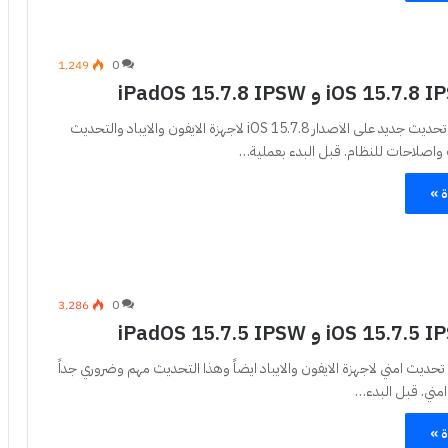
1٬249
0
اطلقت شركة ابل تحديث جديد على الاصدار iOS 15.7.8 لاجهزة الايفون والايباد والتحديث
صلاحات للنظام. قبل البدء بعملية…
ة »
3٬286
0
حديث امني لاجهزة الايفون والايباد ايضاً وهذا التحديث مهم وضروري جداً
مني. قبل البدء…
ة »