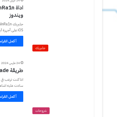
24 أبريل 2024
ويندوز
iOS على أجهزة آبل الايفون iPhone والايباد iPad…
أكمل القراء
جلبريك
24 مارس 2024
طريقة Downgrade الرجوع الى الاصدار iOS 17.3.1
سادت عليه اشاع
أكمل القراء
شروحات