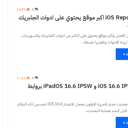
3٬539
0
iOS Repo Updates اكبر موقع يحتوي على ادوات الجلبريك
 افضل واكبر موقع يحتوي على الكثير من ادوات الجلبريك والسورسات
 لهذه الادوات وطرحها بصيغة…
ة »
1٬713
0
تحميل iOS 16.6 IPSW و iPadOS 16.6 IPSW بروابط
اطلقت شركة ابل تحديث جديد لاجهزة الايفون يحمل الاصدار iOS 16.6 لتحسين اداء النظام
قبل البدء بعملية التحديث…
ة »