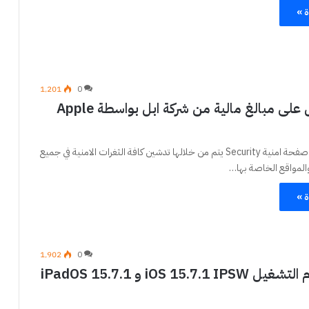
ة »
1٬201
0
كيف تحصل على مبالغ مالية من شركة ابل بواسطة Apple
اطلقت شركة ابل صفحة امنية Security يتم من خلالها تدشين كافة الثغرات الامنية في جميع
المواقع الخاصة بها…
ة »
1٬902
0
تحميل نظام التشغيل iOS 15.7.1 IPSW و iPadOS 15.7.1