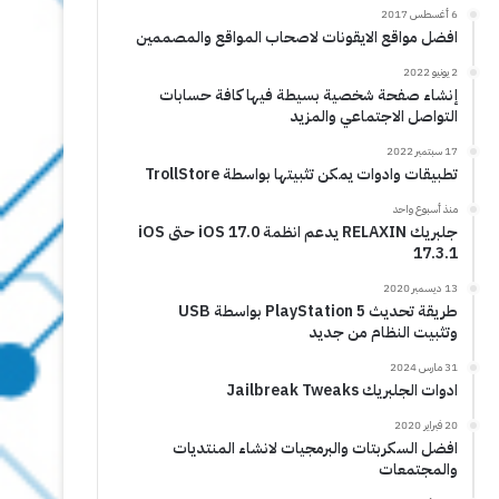
6 أغسطس 2017
افضل مواقع الايقونات لاصحاب المواقع والمصممين
2 يونيو 2022
إنشاء صفحة شخصية بسيطة فيها كافة حسابات
التواصل الاجتماعي والمزيد
17 سبتمبر 2022
تطبيقات وادوات يمكن تثبيتها بواسطة TrollStore
منذ أسبوع واحد
جلبريك RELAXIN يدعم انظمة iOS 17.0 حتى iOS
17.3.1
13 ديسمبر 2020
طريقة تحديث PlayStation 5 بواسطة USB
وتثبيت النظام من جديد
31 مارس 2024
ادوات الجلبريك Jailbreak Tweaks
20 فبراير 2020
افضل السكربتات والبرمجيات لانشاء المنتديات
والمجتمعات