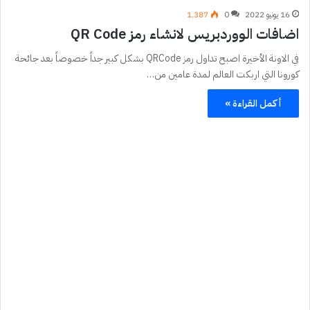
16 يونيو 2022
0
1٬387
اضافات الووردبريس لانشاء رمز QR Code
في الاونة الأخيرة اصبح تداول رمز QRCode بشكل كبير جداً خصوصاً بعد جائحة
كورونا التي اربكت العالم لمدة عامين من…
أكمل القراءة »