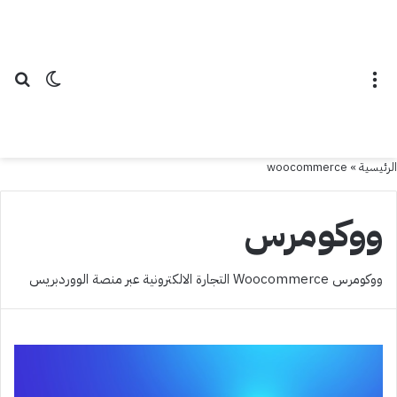
القائمة
الوضع ال
بح
الرئيسية
»
woocommerce
ووكومرس
ووكومرس Woocommerce التجارة الالكترونية عبر منصة الووردبريس