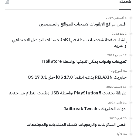
مُحدّثة
6 أغسطس 2017
افضل مواقع الايقونات لاصحاب المواقع والمصممين
2 يونيو 2022
إنشاء صفحة شخصية بسيطة فيها كافة حسابات التواصل الاجتماعي
والمزيد
17 سبتمبر 2022
تطبيقات وادوات يمكن تثبيتها بواسطة TrollStore
منذ أسبوع واحد
جلبريك RELAXIN يدعم انظمة iOS 17.0 حتى iOS 17.3.1
13 ديسمبر 2020
طريقة تحديث PlayStation 5 بواسطة USB وتثبيت النظام من جديد
31 مارس 2024
ادوات الجلبريك Jailbreak Tweaks
20 فبراير 2020
افضل السكربتات والبرمجيات لانشاء المنتديات والمجتمعات
منذ 5 أيام