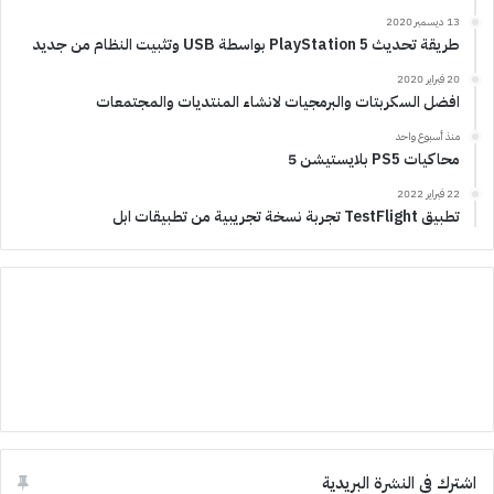
13 ديسمبر 2020
طريقة تحديث PlayStation 5 بواسطة USB وتثبيت النظام من جديد
20 فبراير 2020
افضل السكربتات والبرمجيات لانشاء المنتديات والمجتمعات
منذ أسبوع واحد
محاكيات PS5 بلايستيشن 5
22 فبراير 2022
تطبيق TestFlight تجربة نسخة تجريبية من تطبيقات ابل
اشترك في النشرة البريدية