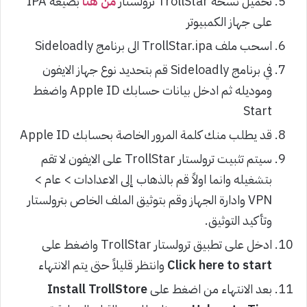
تحميل نسخة TrollStar ترولستار
من هنا
بصيغة IPA
على جهاز الكمبيوتر
اسحب ملف TrollStar.ipa الى برنامج Sideloadly
في برنامج Sideloadly قم بتحديد نوع جهاز الايفون
وموديله ثم ادخل بيانات حسابك Apple ID واضغط
Start
قد يطلب منك كلمة المرور الخاصة بحسابك Apple ID
سيتم تثبيت ترولستار TrollStar على الايفون لا تقم
بتشغيله وانما اولاً قم بالذهاب إلى الاعدادات > عام >
VPN وادارة الجهاز وقم بتوثيق الملف الخاص بترولستار
وتأكيد التوثيق.
ادخل على تطبيق ترولستار TrollStar واضغط على
Click here to start
وانتظر قليلاً حتى يتم الانتهاء
بعد الانتهاء من اضغط على
Install TrollStore