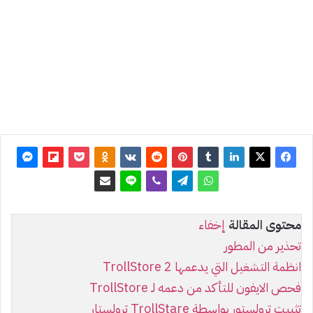
2023
آخر
تحديث: 4
أبريل
2026
11٬590
محتوى المقالة
إخفاء
تحذير من المطور
انظمة التشغيل التي يدعمها TrollStore 2
فحص الايفون للتأكد من دعمه لـ TrollStore
تثبيت ترولستور بواسطة TrollStare ترولستار