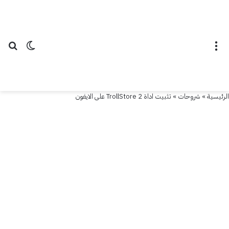
القائمة
الوضع ال
بح
الرئيسية
»
شروحات
»
تثبيت اداة TrollStore 2 على الايفون