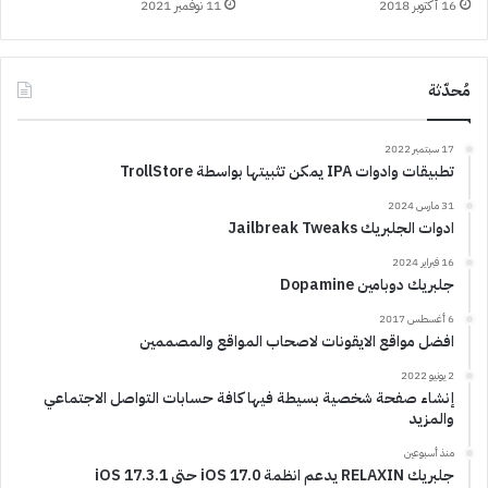
16 أكتوبر 2018
11 نوفمبر 2021
مُحدّثة
17 سبتمبر 2022
تطبيقات وادوات IPA يمكن تثبيتها بواسطة TrollStore
31 مارس 2024
ادوات الجلبريك Jailbreak Tweaks
16 فبراير 2024
جلبريك دوبامين Dopamine
6 أغسطس 2017
افضل مواقع الايقونات لاصحاب المواقع والمصممين
2 يونيو 2022
إنشاء صفحة شخصية بسيطة فيها كافة حسابات التواصل الاجتماعي
والمزيد
منذ أسبوعين
جلبريك RELAXIN يدعم انظمة iOS 17.0 حتى iOS 17.3.1