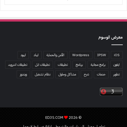
معرض الوسوم
iOS
IPSW
Wordpress
الأمن والحماية
ايباد
ايبود
ايفون
برامج مجانية
برنامج
تطبيقات
تطبيقات ابل
تطبيقات اندرويد
تطوير
خدمات
شرح
مشاكل وحلول
نظام تشغيل
ويندوز
ED3S.COM
© 2026
تواصل معنا
السياسات والشروط
ابلاغ عن رابط لا يعمل