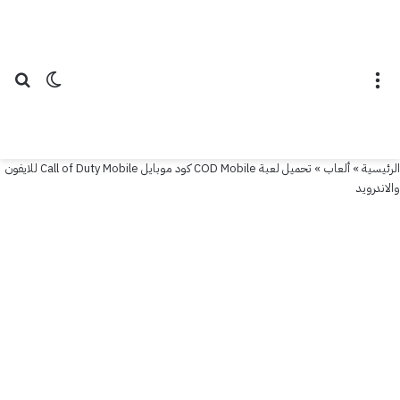
COD
Mobile
كود
القائمة
الوضع ال
بح
موبايل
Call
of
الرئيسية
»
ألعاب
»
تحميل لعبة COD Mobile كود موبايل Call of Duty Mobile للايفون
والاندرويد
Duty
Mobile
للايفون
والاندرويد
1 أكتوبر
2019