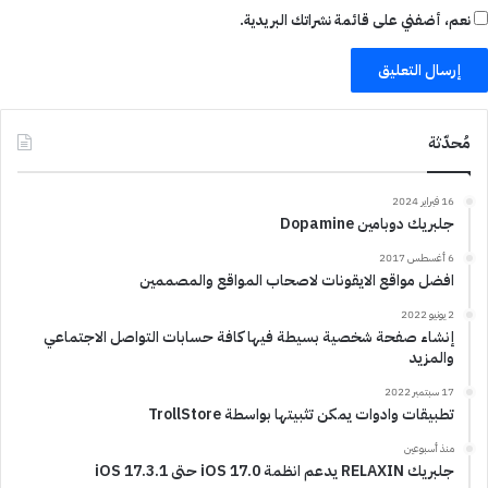
نعم، أضفني على قائمة نشراتك البريدية.
مُحدّثة
16 فبراير 2024
جلبريك دوبامين Dopamine
6 أغسطس 2017
افضل مواقع الايقونات لاصحاب المواقع والمصممين
2 يونيو 2022
إنشاء صفحة شخصية بسيطة فيها كافة حسابات التواصل الاجتماعي
والمزيد
17 سبتمبر 2022
تطبيقات وادوات يمكن تثبيتها بواسطة TrollStore
منذ أسبوعين
جلبريك RELAXIN يدعم انظمة iOS 17.0 حتى iOS 17.3.1