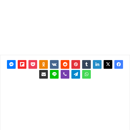
آخر
تحديث: 3
أكتوبر
2019
0
29٬754