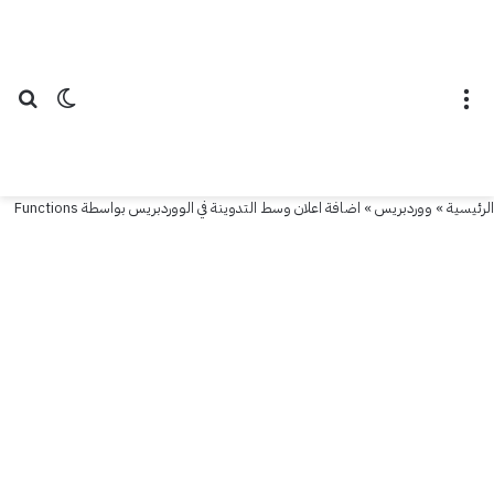
اضافة
اعلان
القائمة
الوضع ال
بح
وسط
التدوينة
في
الرئيسية
»
ووردبريس
»
اضافة اعلان وسط التدوينة في الووردبريس بواسطة Functions
الووردبريس
بواسطة
Functions
26
نوفمبر
2017
آخر