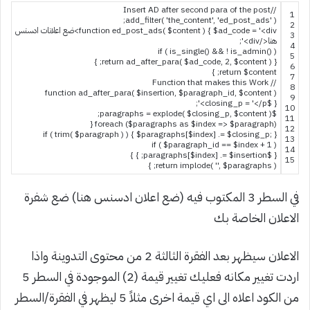
//Insert AD after second para of the post
1
;
add_filter
(
'the_content'
,
'ed_post_ads'
)
2
=
$ad_code
{
)
$content
(
ed_post_ads
function
'<div>ضع اعلانات ادسنس
3
هنا</div>'
;
4
if
(
is_single
(
)
&&
!
is_admin
(
)
)
5
}
;
return
ad_after_para
(
$ad_code
,
2
,
$content
)
{
6
}
;
return
$content
7
// Function that makes this Work
8
function
ad_after_para
(
$insertion
,
$paragraph_id
,
$content
)
9
;
=
'</p>'
$closing_p
{
10
;
=
explode
(
$closing_p
,
$content
)
$paragraphs
11
{
foreach
(
$paragraphs
as
$index
=
>
$paragraph
)
12
if
(
trim
(
$paragraph
)
)
{
$paragraphs
[
$index
]
.
=
$closing_p
;
}
13
if
(
$paragraph_id
==
$index
+
1
)
14
}
}
;
[
$index
]
.
=
$insertion
$paragraphs
{
15
}
;
return
implode
(
''
,
$paragraphs
)
في السطر 3 المكتوب فيه (ضع اعلان ادسنس هنا) ضع شفرة
الاعلان الخاصة بك
الاعلان سيظهر بعد الفقرة الثالثة 2 من محتوى التدوينة واذا
اردت تغيير مكانه فعليك تغيير قيمة (2) الموجودة في السطر 5
من الكود اعلاه الى اي قيمة اخرى مثلاً 5 ليظهر في الفقرة/السطر