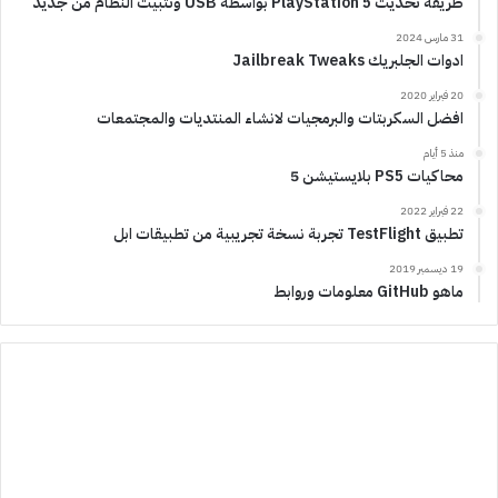
طريقة تحديث PlayStation 5 بواسطة USB وتثبيت النظام من جديد
31 مارس 2024
ادوات الجلبريك Jailbreak Tweaks
20 فبراير 2020
افضل السكربتات والبرمجيات لانشاء المنتديات والمجتمعات
منذ 5 أيام
محاكيات PS5 بلايستيشن 5
22 فبراير 2022
تطبيق TestFlight تجربة نسخة تجريبية من تطبيقات ابل
19 ديسمبر 2019
ماهو GitHub معلومات وروابط