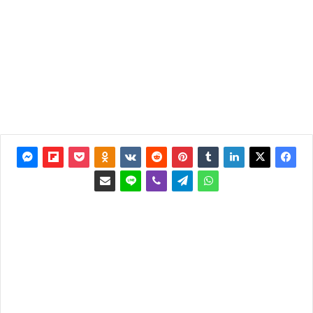
2013
آخر
تحديث:
17 يونيو
2013
6٬381