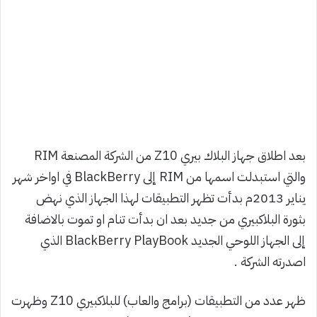
بعد اطلاق جهاز البلاك بيري Z10 من الشركة المصنعة RIM
والتي استبدلت اسمها من RIM إلى BlackBerry في اواخر شهر
يناير 2013م بدأت تظهر التطبيقات لهذا الجهاز الذي نهض
بثورة البلاكبيري من جديد بعد ان بدأت تنام او تموت بالاضافة
إلى الجهاز اللوحي الجديد BlackBerry PlayBook الذي
اصدرته الشركة .
ظهر عدد من التطبيقات (برامج والعاب) للبلاكبيري Z10 وظهرت