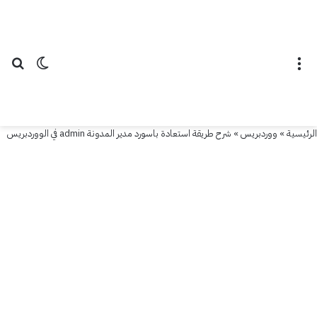
القائمة
الوضع ال
بح
الرئيسية
»
ووردبريس
»
شرح طريقة استعادة باسورد مدير المدونة admin في الووردبريس