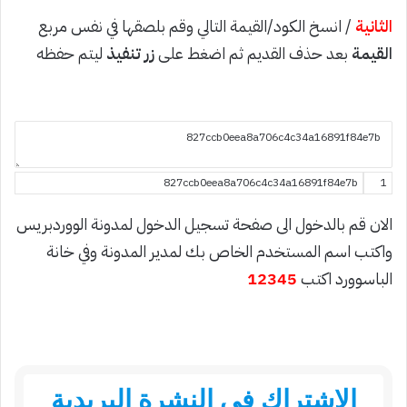
الثانية
/ انسخ الكود/القيمة التالي وقم بلصقها في نفس مربع
القيمة
بعد حذف القديم ثم اضغط على
زر
تنفيذ
ليتم حفظه
827ccb0eea8a706c4c34a16891f84e7b
1
الان قم بالدخول الى صفحة تسجيل الدخول لمدونة الووردبريس
واكتب اسم المستخدم الخاص بك لمدير المدونة وفي خانة
الباسوورد اكتب
12345
الاشتراك في النشرة البريدية