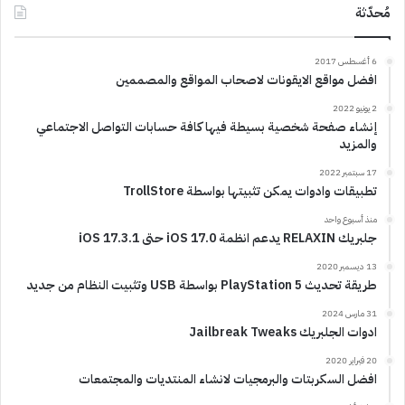
مُحدّثة
6 أغسطس 2017
افضل مواقع الايقونات لاصحاب المواقع والمصممين
2 يونيو 2022
إنشاء صفحة شخصية بسيطة فيها كافة حسابات التواصل الاجتماعي
والمزيد
17 سبتمبر 2022
تطبيقات وادوات يمكن تثبيتها بواسطة TrollStore
منذ أسبوع واحد
جلبريك RELAXIN يدعم انظمة iOS 17.0 حتى iOS 17.3.1
13 ديسمبر 2020
طريقة تحديث PlayStation 5 بواسطة USB وتثبيت النظام من جديد
31 مارس 2024
ادوات الجلبريك Jailbreak Tweaks
20 فبراير 2020
افضل السكربتات والبرمجيات لانشاء المنتديات والمجتمعات