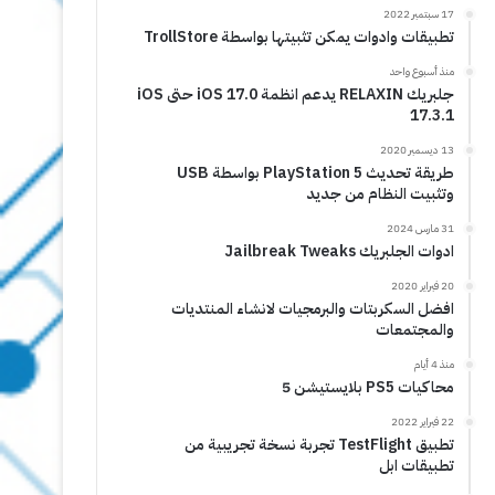
17 سبتمبر 2022
تطبيقات وادوات يمكن تثبيتها بواسطة TrollStore
منذ أسبوع واحد
جلبريك RELAXIN يدعم انظمة iOS 17.0 حتى iOS
17.3.1
13 ديسمبر 2020
طريقة تحديث PlayStation 5 بواسطة USB
وتثبيت النظام من جديد
31 مارس 2024
ادوات الجلبريك Jailbreak Tweaks
20 فبراير 2020
افضل السكربتات والبرمجيات لانشاء المنتديات
والمجتمعات
منذ 4 أيام
محاكيات PS5 بلايستيشن 5
22 فبراير 2022
تطبيق TestFlight تجربة نسخة تجريبية من
تطبيقات ابل