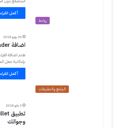
المتصفح دون الح
أكمل القراء
روابط
20 يونيو 2018
اضافة Dark Reader الوضع الليلي للفايرفوكس وكروم
بإمكانية جعل الم
أكمل القراء
البرامج والتطبيقات
3 مايو 2018
وجوالك