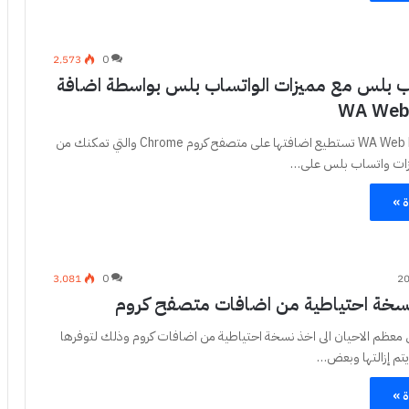
2٬573
0
 بلس مع مميزات الواتساب بلس بواسطة اضافة
اضافة كروم WA Web Plus تستطيع اضافتها على متصفح كروم Chrome والتي تمكنك من
زات واتساب بلس على…
ة »
3٬081
0
نسخة احتياطية من اضافات متصفح كروم
ي معظم الاحيان الى اخذ نسخة احتياطية من اضافات كروم وذلك لتوفرها
يتم إزالتها وبعض…
ة »