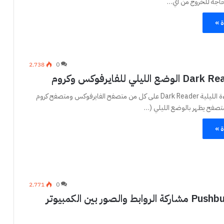
اجة للخروج من اي…
ة »
2٬738
0
تقدم اضافة القراءة الليلية Dark Reader على كل من متصفح الفايرفوكس ومتصفح كروم
تصفح يظهر بالوضع الليلي (…
ة »
2٬771
0
تطبيق Pushbullet مشاركة الروابط والصور بين الكمبيوتر