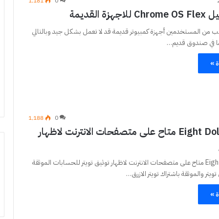
1٬181
0
زة القديمة
غلب من المستخدمين أجهزة كمبيوتر قديمة قد لا تعمل بشكل جيد وبالتالي
ا في صندوق قديم…
ة »
1٬188
0
ملحق Eight Dollars متاح على متصفحات الانترنت لاظهار
ملحق Eight Dollars متاح على متصفحات الانترنت لاظهار توثيق تويتر للحسابات الموثقة
تر والموثقة باشتراك تويتر الازرق…
ة »