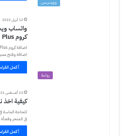
ووردبريس
12 أبريل 2022
واتساب ويب
كروم WA Web Plus
اضافة وفتح ممي
أكمل القراء
روابط
13 أغسطس 2021
كيفية اخذ 
للحاجة الماسة ف
في المتجر وفجأة 
أكمل القراء