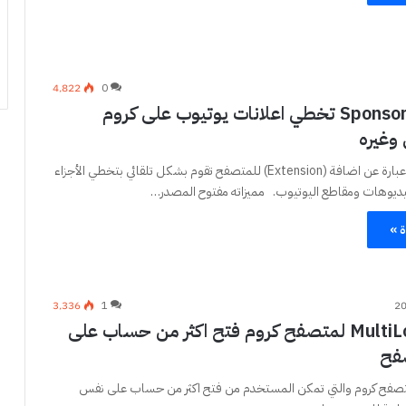
4٬822
0
اداة SponsorBlock تخطي اعلانات يوتيوب على كروم
وغيره
SponsorBlock عبارة عن اضافة (Extension) للمتصفح تقوم بشكل تلقائي بتخطي الأجزاء
ديوهات ومقاطع اليوتيوب. مميزاته مفتوح المصدر…
ة »
3٬336
1
اضافة MultiLogin لمتصفح كروم فتح اكثر من حساب على
فح
صفح كروم والتي تمكن المستخدم من فتح اكثر من حساب على نفس