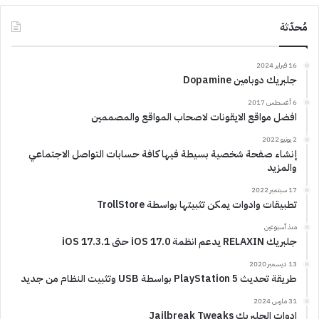
مُحدّثة
16 فبراير 2024
جلبريك دوبامين Dopamine
6 أغسطس 2017
افضل مواقع الايقونات لاصحاب المواقع والمصممين
2 يونيو 2022
إنشاء صفحة شخصية بسيطة فيها كافة حسابات التواصل الاجتماعي
والمزيد
17 سبتمبر 2022
تطبيقات وادوات يمكن تثبيتها بواسطة TrollStore
منذ أسبوعين
جلبريك RELAXIN يدعم انظمة iOS 17.0 حتى iOS 17.3.1
13 ديسمبر 2020
طريقة تحديث PlayStation 5 بواسطة USB وتثبيت النظام من جديد
31 مارس 2024
ادوات الجلبريك Jailbreak Tweaks