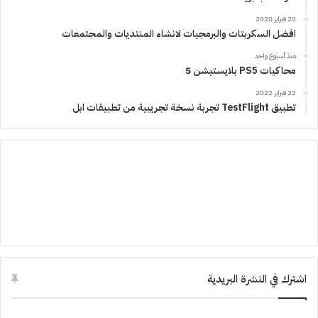
20 فبراير 2020
افضل السكربتات والبرمجيات لانشاء المنتديات والمجتمعات
منذ أسبوع واحد
محاكيات PS5 بلايستيشن 5
22 فبراير 2022
تطبيق TestFlight تجربة نسخة تجريبية من تطبيقات ابل
اشترك في النشرة البريدية