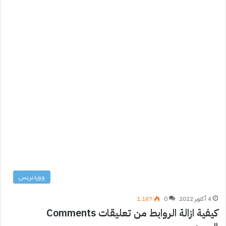
ووردبريس
4 أكتوبر 2022
0
1٬187
كيفية ازالة الروابط من تعليقات Comments