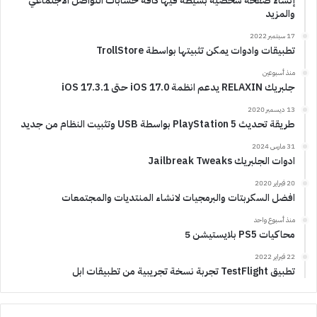
إنشاء صفحة شخصية بسيطة فيها كافة حسابات التواصل الاجتماعي
والمزيد
17 سبتمبر 2022
تطبيقات وادوات يمكن تثبيتها بواسطة TrollStore
منذ أسبوعين
جلبريك RELAXIN يدعم انظمة iOS 17.0 حتى iOS 17.3.1
13 ديسمبر 2020
طريقة تحديث PlayStation 5 بواسطة USB وتثبيت النظام من جديد
31 مارس 2024
ادوات الجلبريك Jailbreak Tweaks
20 فبراير 2020
افضل السكربتات والبرمجيات لانشاء المنتديات والمجتمعات
منذ أسبوع واحد
محاكيات PS5 بلايستيشن 5
22 فبراير 2022
تطبيق TestFlight تجربة نسخة تجريبية من تطبيقات ابل