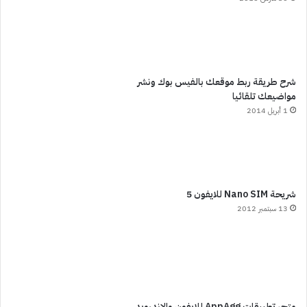
شرح طريقة ربط موقعك بالفيس بوك ونشر
مواضيعك تلقائيا
1 أبريل 2014
شريحة Nano SIM للايفون 5
13 سبتمبر 2012
متجر تطبيقات AppAgg للايفون والاندرويد