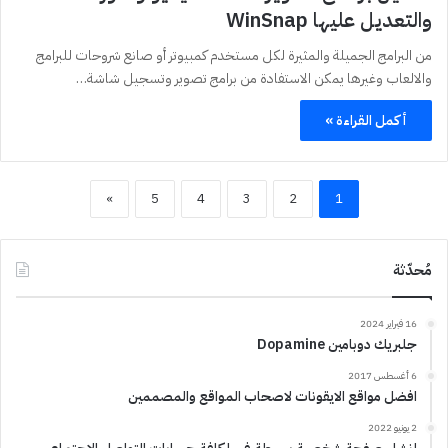
والتعديل عليها WinSnap
من البرامج الجميلة والمثيرة لكل مستخدم كمبيوتر أو صانع شروحات للبرامج
والالعاب وغيرها يمكن الاستفادة من برامج تصوير وتسجيل شاشة…
أكمل القراءة »
»
5
4
3
2
1
مُحدّثة
16 فبراير 2024
جلبريك دوبامين Dopamine
6 أغسطس 2017
افضل مواقع الايقونات لاصحاب المواقع والمصممين
2 يونيو 2022