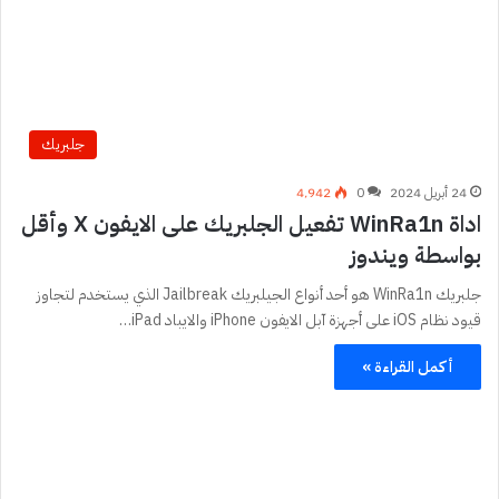
جلبريك
24 أبريل 2024
0
4٬942
اداة WinRa1n تفعيل الجلبريك على الايفون X وأقل
بواسطة ويندوز
جلبريك WinRa1n هو أحد أنواع الجيلبريك Jailbreak الذي يستخدم لتجاوز
قيود نظام iOS على أجهزة آبل الايفون iPhone والايباد iPad…
أكمل القراءة »