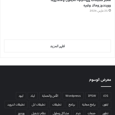
وويندوز وماك وغيره
21 مارس 2026
اظهر المزيد
معرض الوسوم
iOS
IPSW
Wordpress
الأمن والحماية
ايباد
ايبود
ايفون
برامج مجانية
برنامج
تطبيقات
تطبيقات ابل
تطبيقات اندرويد
تطوير
خدمات
شرح
مشاكل وحلول
نظام تشغيل
ويندوز