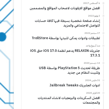
6 أغسطس 2017
افضل مواقع الايقونات لاصحاب المواقع والمصممين
2 يونيو 2022
إنشاء صفحة شخصية بسيطة فيها كافة حسابات
التواصل الاجتماعي والمزيد
17 سبتمبر 2022
تطبيقات وادوات يمكن تثبيتها بواسطة TrollStore
منذ أسبوع واحد
جلبريك RELAXIN يدعم انظمة iOS 17.0 حتى iOS
17.3.1
13 ديسمبر 2020
طريقة تحديث PlayStation 5 بواسطة USB
وتثبيت النظام من جديد
31 مارس 2024
ادوات الجلبريك Jailbreak Tweaks
20 فبراير 2020
افضل السكربتات والبرمجيات لانشاء المنتديات
والمجتمعات