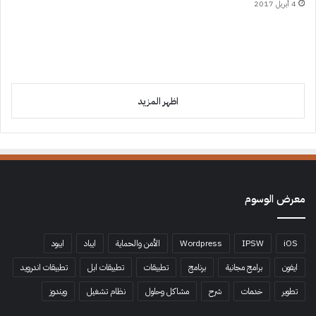
4 أبريل 2017
اظهر المزيد
معرض الوسوم
iOS
IPSW
Wordpress
الأمن والحماية
ايباد
ايبود
ايفون
برامج مجانية
برنامج
تطبيقات
تطبيقات ابل
تطبيقات اندرويد
تطوير
خدمات
شرح
مشاكل وحلول
نظام تشغيل
ويندوز