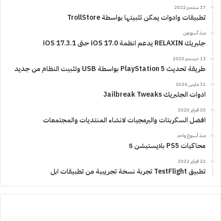
17 سبتمبر 2022
تطبيقات وادوات يمكن تثبيتها بواسطة TrollStore
منذ أسبوعين
جلبريك RELAXIN يدعم انظمة iOS 17.0 حتى iOS 17.3.1
13 ديسمبر 2020
طريقة تحديث PlayStation 5 بواسطة USB وتثبيت النظام من جديد
31 مارس 2024
ادوات الجلبريك Jailbreak Tweaks
20 فبراير 2020
افضل السكربتات والبرمجيات لانشاء المنتديات والمجتمعات
منذ أسبوع واحد
محاكيات PS5 بلايستيشن 5
22 فبراير 2022
تطبيق TestFlight تجربة نسخة تجريبية من تطبيقات ابل