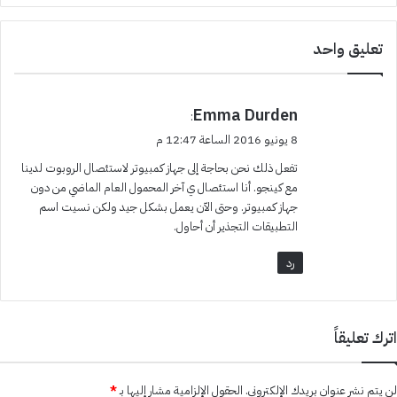
تعليق واحد
ي
Emma Durden
:
ق
8 يونيو 2016 الساعة 12:47 م
و
تفعل ذلك نحن بحاجة إلى جهاز كمبيوتر لاستئصال الروبوت لدينا
ل
مع كينجو. أنا استئصال ي آخر المحمول العام الماضي من دون
جهاز كمبيوتر. وحتى الآن يعمل بشكل جيد ولكن نسيت اسم
التطبيقات التجذير أن أحاول.
رد
اترك تعليقاً
لن يتم نشر عنوان بريدك الإلكتروني.
الحقول الإلزامية مشار إليها بـ
*