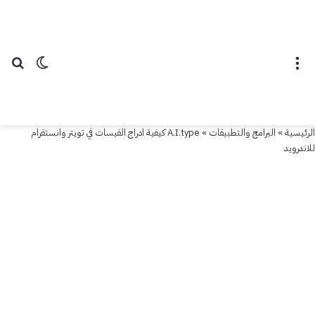
القائمة
الوضع ال
بح
الرئيسية
»
البرامج والتطبيقات
»
A.I.type كيفية ادراج الفيسات في تويتر وانستقرام
للاندرويد