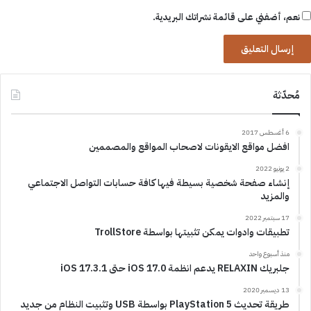
نعم، أضفني على قائمة نشراتك البريدية.
مُحدّثة
6 أغسطس 2017
افضل مواقع الايقونات لاصحاب المواقع والمصممين
2 يونيو 2022
إنشاء صفحة شخصية بسيطة فيها كافة حسابات التواصل الاجتماعي
والمزيد
17 سبتمبر 2022
تطبيقات وادوات يمكن تثبيتها بواسطة TrollStore
منذ أسبوع واحد
جلبريك RELAXIN يدعم انظمة iOS 17.0 حتى iOS 17.3.1
13 ديسمبر 2020
طريقة تحديث PlayStation 5 بواسطة USB وتثبيت النظام من جديد