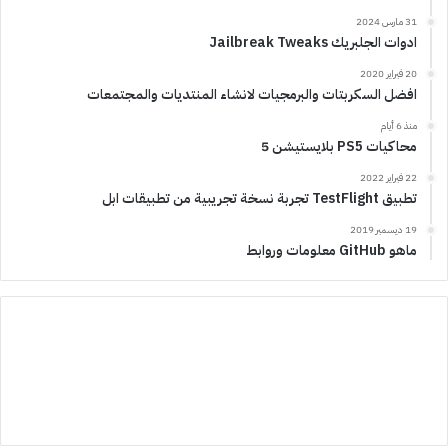
31 مارس 2024
ادوات الجلبريك Jailbreak Tweaks
20 فبراير 2020
افضل السكربتات والبرمجيات لانشاء المنتديات والمجتمعات
منذ 6 أيام
محاكيات PS5 بلايستيشن 5
22 فبراير 2022
تطبيق TestFlight تجربة نسخة تجريبية من تطبيقات ابل
19 ديسمبر 2019
ماهو GitHub معلومات وروابط