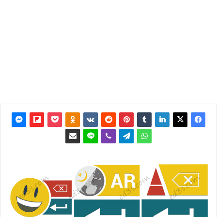
آخر
تحديث:
28 يناير
2015
0
5٬692