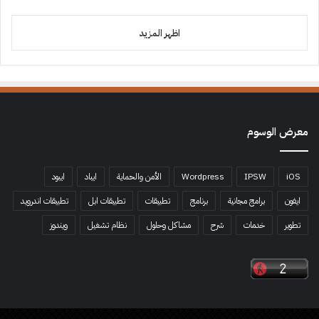
اظهر المزيد
معرض الوسوم
iOS
IPSW
Wordpress
الأمن والحماية
ايباد
ايبود
ايفون
برامج مجانية
برنامج
تطبيقات
تطبيقات ابل
تطبيقات اندرويد
تطوير
خدمات
شرح
مشاكل وحلول
نظام تشغيل
ويندوز