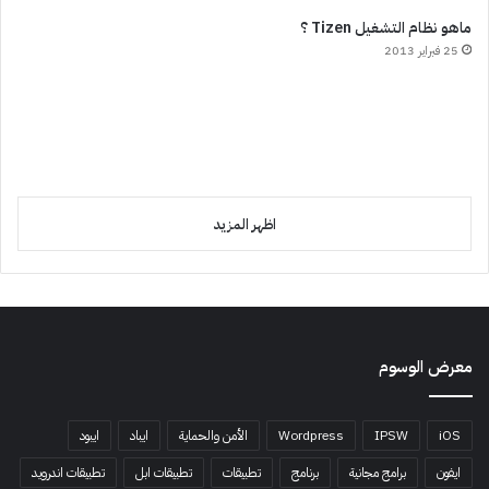
ماهو نظام التشغيل Tizen ؟
25 فبراير 2013
اظهر المزيد
معرض الوسوم
iOS
IPSW
Wordpress
الأمن والحماية
ايباد
ايبود
ايفون
برامج مجانية
برنامج
تطبيقات
تطبيقات ابل
تطبيقات اندرويد