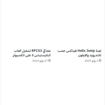
لعبة Helix Jump‏ هيلكس جمب
محاكي RPCS3 تشغيل العاب
للاندرويد والايفون
البلايستيشن 3 على الكمبيوتر
1 يوليو 2019
27 يوليو 2019