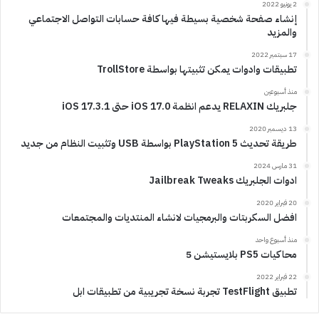
2 يونيو 2022
إنشاء صفحة شخصية بسيطة فيها كافة حسابات التواصل الاجتماعي
والمزيد
17 سبتمبر 2022
تطبيقات وادوات يمكن تثبيتها بواسطة TrollStore
منذ أسبوعين
جلبريك RELAXIN يدعم انظمة iOS 17.0 حتى iOS 17.3.1
13 ديسمبر 2020
طريقة تحديث PlayStation 5 بواسطة USB وتثبيت النظام من جديد
31 مارس 2024
ادوات الجلبريك Jailbreak Tweaks
20 فبراير 2020
افضل السكربتات والبرمجيات لانشاء المنتديات والمجتمعات
منذ أسبوع واحد
محاكيات PS5 بلايستيشن 5
22 فبراير 2022
تطبيق TestFlight تجربة نسخة تجريبية من تطبيقات ابل