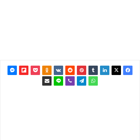
آخر
تحديث:
24 أبريل
2021
1
4٬266