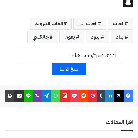
S
n
العاب
العاب ابل
العاب اندرويد
a
ايباد
ايبود
ايفون
جالكسي
p
c
h
نسخ الرابط
a
t
فيسبوك
‫X
لينكدإن
‏Tumblr
بينتيريست
‏Reddit
‫Pocket
Flipboard
واتساب
تيلقرام
ڤايبر
لاين
مشاركة عبر البريد
طباعة
اقرأ المقالات