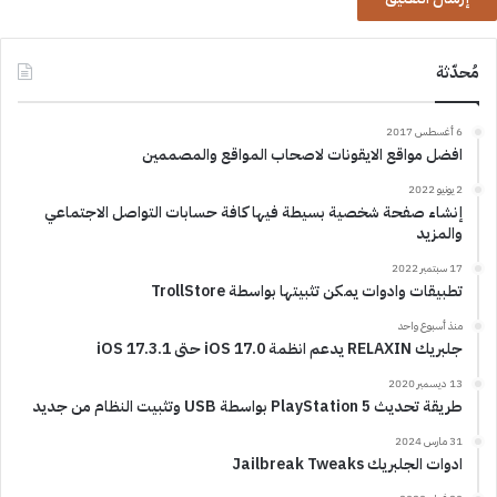
مُحدّثة
6 أغسطس 2017
افضل مواقع الايقونات لاصحاب المواقع والمصممين
2 يونيو 2022
إنشاء صفحة شخصية بسيطة فيها كافة حسابات التواصل الاجتماعي
والمزيد
17 سبتمبر 2022
تطبيقات وادوات يمكن تثبيتها بواسطة TrollStore
منذ أسبوع واحد
جلبريك RELAXIN يدعم انظمة iOS 17.0 حتى iOS 17.3.1
13 ديسمبر 2020
طريقة تحديث PlayStation 5 بواسطة USB وتثبيت النظام من جديد
31 مارس 2024
ادوات الجلبريك Jailbreak Tweaks