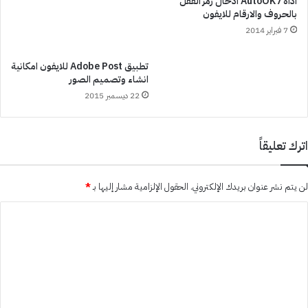
اداة AutoOK7 ادخال رمز القفل
بالحروف والارقام للايفون
7 فبراير 2014
تطبيق Adobe Post للايفون امكانية
انشاء وتصميم الصور
22 ديسمبر 2015
اترك تعليقاً
لن يتم نشر عنوان بريدك الإلكتروني.
الحقول الإلزامية مشار إليها بـ
*
ا
ل
ت
ع
ل