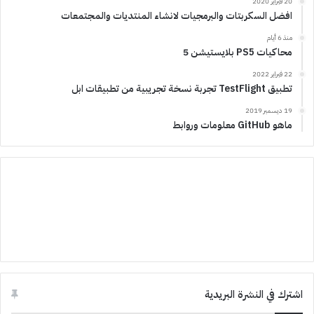
20 فبراير 2020
افضل السكربتات والبرمجيات لانشاء المنتديات والمجتمعات
منذ 6 أيام
محاكيات PS5 بلايستيشن 5
22 فبراير 2022
تطبيق TestFlight تجربة نسخة تجريبية من تطبيقات ابل
19 ديسمبر 2019
ماهو GitHub معلومات وروابط
اشترك في النشرة البريدية