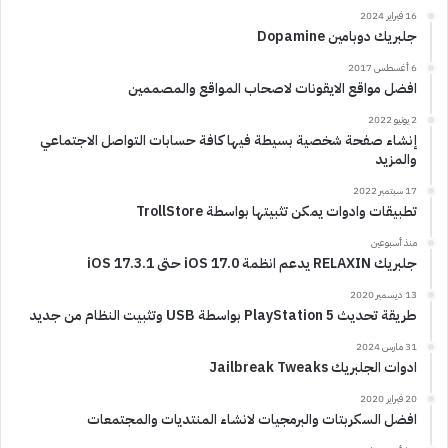
16 فبراير 2024
جلبريك دوبامين Dopamine
6 أغسطس 2017
افضل مواقع الايقونات لاصحاب المواقع والمصممين
2 يونيو 2022
إنشاء صفحة شخصية بسيطة فيها كافة حسابات التواصل الاجتماعي
والمزيد
17 سبتمبر 2022
تطبيقات وادوات يمكن تثبيتها بواسطة TrollStore
منذ أسبوعين
جلبريك RELAXIN يدعم انظمة iOS 17.0 حتى iOS 17.3.1
13 ديسمبر 2020
طريقة تحديث PlayStation 5 بواسطة USB وتثبيت النظام من جديد
31 مارس 2024
ادوات الجلبريك Jailbreak Tweaks
20 فبراير 2020
افضل السكربتات والبرمجيات لانشاء المنتديات والمجتمعات