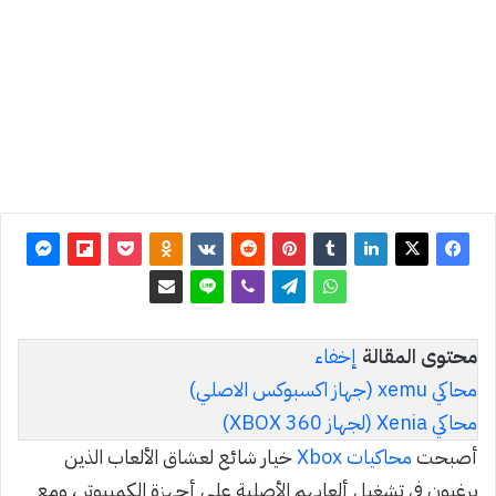
آخر
تحديث:
17 يوليو
2026
0
458
محتوى المقالة
إخفاء
محاكي xemu (جهاز اكسبوكس الاصلي)
محاكي Xenia (لجهاز XBOX 360)
أصبحت
محاكيات
Xbox
خيار شائع لعشاق الألعاب الذين
يرغبون في تشغيل ألعابهم الأصلية على أجهزة الكمبيوتر ، ومع