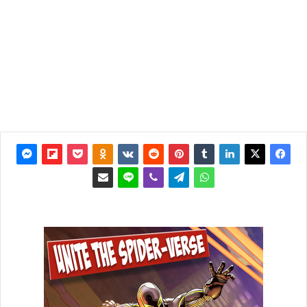
آخر
تحديث: 2
نوفمبر
2017
0
4٬447