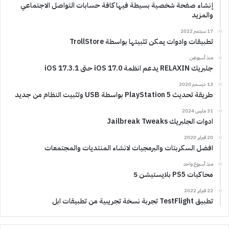
إنشاء صفحة شخصية بسيطة فيها كافة حسابات التواصل الاجتماعي
والمزيد
17 سبتمبر 2022
تطبيقات وادوات يمكن تثبيتها بواسطة TrollStore
منذ أسبوعين
جلبريك RELAXIN يدعم انظمة iOS 17.0 حتى iOS 17.3.1
13 ديسمبر 2020
طريقة تحديث PlayStation 5 بواسطة USB وتثبيت النظام من جديد
31 مارس 2024
ادوات الجلبريك Jailbreak Tweaks
20 فبراير 2020
افضل السكربتات والبرمجيات لانشاء المنتديات والمجتمعات
منذ أسبوع واحد
محاكيات PS5 بلايستيشن 5
22 فبراير 2022
تطبيق TestFlight تجربة نسخة تجريبية من تطبيقات ابل