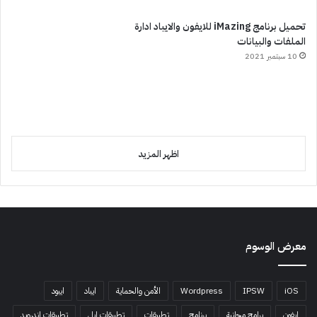
تحميل برنامج iMazing للايفون والايباد ادارة
الملفات والبيانات
10 سبتمبر 2021
اظهر المزيد
معرض الوسوم
iOS
IPSW
Wordpress
الأمن والحماية
ايباد
ايبود
ايفون
برامج مجانية
برنامج
تطبيقات
تطبيقات ابل
تطبيقات اندرويد