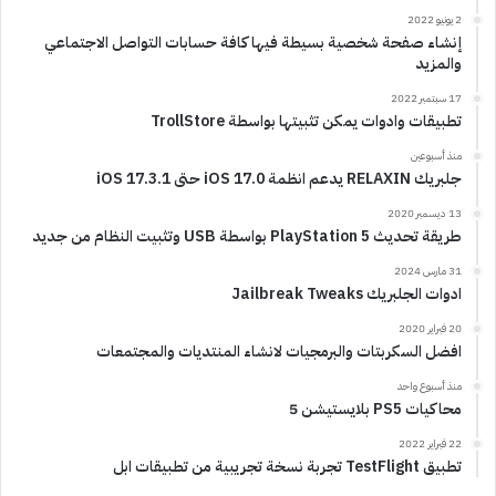
2 يونيو 2022
إنشاء صفحة شخصية بسيطة فيها كافة حسابات التواصل الاجتماعي
والمزيد
17 سبتمبر 2022
تطبيقات وادوات يمكن تثبيتها بواسطة TrollStore
منذ أسبوعين
جلبريك RELAXIN يدعم انظمة iOS 17.0 حتى iOS 17.3.1
13 ديسمبر 2020
طريقة تحديث PlayStation 5 بواسطة USB وتثبيت النظام من جديد
31 مارس 2024
ادوات الجلبريك Jailbreak Tweaks
20 فبراير 2020
افضل السكربتات والبرمجيات لانشاء المنتديات والمجتمعات
منذ أسبوع واحد
محاكيات PS5 بلايستيشن 5
22 فبراير 2022
تطبيق TestFlight تجربة نسخة تجريبية من تطبيقات ابل