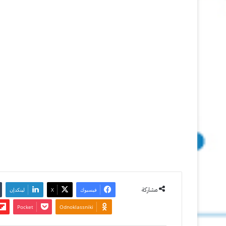
13.4
IPSW
25 مارس
2020
آخر تحديث:
2 سبتمبر
2020
0
2٬683
مشاركة
فيسبوك
‫X
لينكدإن
‫Pocket
Odnoklassniki