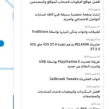
افضل مواقع الايقونات لاصحاب المواقع والمصممين
2 يونيو 2022
إنشاء صفحة شخصية بسيطة فيها كافة حسابات
التواصل الاجتماعي والمزيد
17 سبتمبر 2022
تطبيقات وادوات يمكن تثبيتها بواسطة TrollStore
منذ أسبوع واحد
جلبريك RELAXIN يدعم انظمة iOS 17.0 حتى iOS
17.3.1
13 ديسمبر 2020
طريقة تحديث PlayStation 5 بواسطة USB
وتثبيت النظام من جديد
31 مارس 2024
ادوات الجلبريك Jailbreak Tweaks
20 فبراير 2020
افضل السكربتات والبرمجيات لانشاء المنتديات
والمجتمعات
منذ 5 أيام
محاكيات PS5 بلايستيشن 5