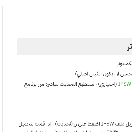
ر
كمبيوتر
ستحسن ان يكون الكيبل اصلي)
IPSW
(اختياري) ، تستطيع التحديث مباشرة من برنامج
الخطوة الثانية : اذا كنت ترغب في التحديث بدون تنزيل ملف IPSW اضغط على زر (تحديث) , اذا قمت بتحميل