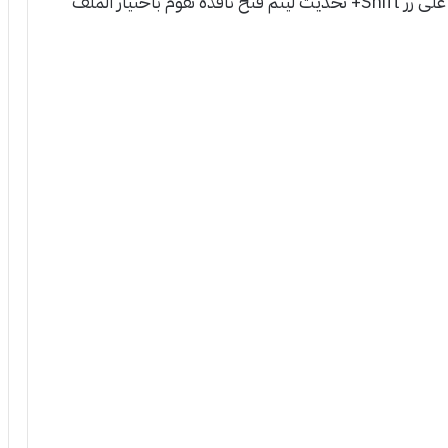
ملف IPSW الخاص بالايفون على الكمبيوتر اضغط على زر Shift+ تحديث ليتم فتح نافذة تقوم باختيار الملف