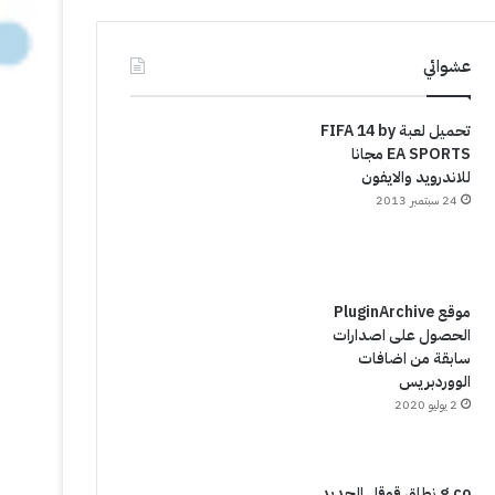
عشوائي
تحميل لعبة FIFA 14 by
EA SPORTS مجانا
للاندرويد والايفون
24 سبتمبر 2013
موقع PluginArchive
الحصول على اصدارات
سابقة من اضافات
الووردبريس
2 يوليو 2020
g.co نطاق قوقل الجديد