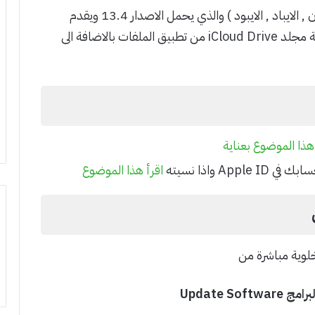
اصدرت ابل التحديث الجديد للاجهزة الذكية ( الايفون , الايباد , الايبود ) والذي يحمل الاصدار 13.4 ويقدم
التحديث ملصقات ايموجي جديدة وامكانية مشاركة مجلد iCloud Drive من تطبيق الملفات بالاضافة الى
 هذا الموضوع بعناية
A واذا نسيته
اقرأ هذا الموضوع
خلوية مباشرة من