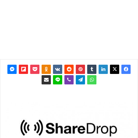
تحديث:
31
ديسمبر
2014
0
3٬647