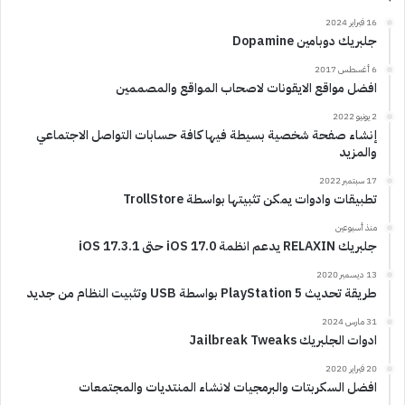
16 فبراير 2024
جلبريك دوبامين Dopamine
6 أغسطس 2017
افضل مواقع الايقونات لاصحاب المواقع والمصممين
2 يونيو 2022
إنشاء صفحة شخصية بسيطة فيها كافة حسابات التواصل الاجتماعي
والمزيد
17 سبتمبر 2022
تطبيقات وادوات يمكن تثبيتها بواسطة TrollStore
منذ أسبوعين
جلبريك RELAXIN يدعم انظمة iOS 17.0 حتى iOS 17.3.1
13 ديسمبر 2020
طريقة تحديث PlayStation 5 بواسطة USB وتثبيت النظام من جديد
31 مارس 2024
ادوات الجلبريك Jailbreak Tweaks
20 فبراير 2020
افضل السكربتات والبرمجيات لانشاء المنتديات والمجتمعات