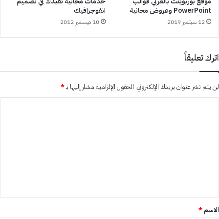
موقع بوربوينت بالعربي قوالب
خدمات مجانية تفيدك في تصميم
PowerPoint وعروض مجانية
انفوجرافيك
12 سبتمبر 2019
10 ديسمبر 2012
اترك تعليقاً
لن يتم نشر عنوان بريدك الإلكتروني.
الحقول الإلزامية مشار إليها بـ
*
ا
ل
ت
ع
ل
ي
ق
*
الاسم
*