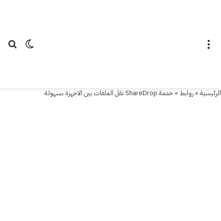
القائمة
الوضع ال
بح
الرئيسية
»
روابط
»
خدمة ShareDrop نقل الملفات بين الاجهزة بسهولة
روابط