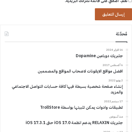
نعم، أضفني على قائمة نشراتك البريدية.
مُحدّثة
16 فبراير 2024
جلبريك دوبامين Dopamine
6 أغسطس 2017
افضل مواقع الايقونات لاصحاب المواقع والمصممين
2 يونيو 2022
إنشاء صفحة شخصية بسيطة فيها كافة حسابات التواصل الاجتماعي
والمزيد
17 سبتمبر 2022
تطبيقات وادوات يمكن تثبيتها بواسطة TrollStore
منذ أسبوعين
جلبريك RELAXIN يدعم انظمة iOS 17.0 حتى iOS 17.3.1
13 ديسمبر 2020