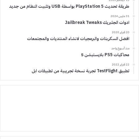
طريقة تحديث PlayStation 5 بواسطة USB وتثبيت النظام من جديد
31 مارس 2024
ادوات الجلبريك Jailbreak Tweaks
20 فبراير 2020
افضل السكربتات والبرمجيات لانشاء المنتديات والمجتمعات
منذ أسبوع واحد
محاكيات PS5 بلايستيشن 5
22 فبراير 2022
تطبيق TestFlight تجربة نسخة تجريبية من تطبيقات ابل