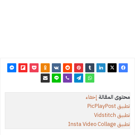
آخر
تحديث:
12 يناير
2015
0
15٬329
محتوى المقالة
إخفاء
تطبيق PicPlayPost
تطبيق Vidstitch
تطبيق Insta Video Collage