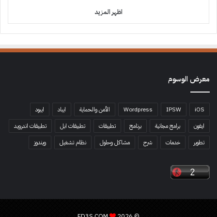
اظهر المزيد
معرض الوسوم
iOS
IPSW
Wordpress
الأمن والحماية
ايباد
ايبود
ايفون
برامج مجانية
برنامج
تطبيقات
تطبيقات ابل
تطبيقات اندرويد
تطوير
خدمات
شرح
مشاكل وحلول
نظام تشغيل
ويندوز
ED3S.COM
© 2026