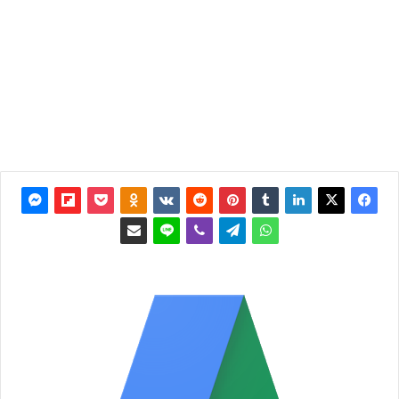
آخر
تحديث: 7
مارس
2015
0
3٬603