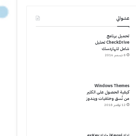
عشوائي
تحميل برنامج
CheckDrive تحليل
شامل للهاردسك
8 ديسمبر 2016
Windows Themes
كيفية الحصول على الكثير
من نُسق وخلفيات ويندوز
12 نوفمبر 2018
اداة iKeywi واداة exKey