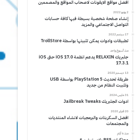
افضل مواقع الايقونات لاصحاب المواقع والمصممين
2 يونيو 2022
إنشاء صفحة شخصية بسيطة فيها كافة حسابات
التواصل الاجتماعي والمزيد
17 سبتمبر 2022
تطبيقات وادوات يمكن تثبيتها بواسطة TrollStore
منذ أسبوع واحد
جلبريك RELAXIN يدعم انظمة iOS 17.0 حتى iOS
17.3.1
13 ديسمبر 2020
طريقة تحديث PlayStation 5 بواسطة USB
وتثبيت النظام من جديد
31 مارس 2024
ادوات الجلبريك Jailbreak Tweaks
20 فبراير 2020
افضل السكربتات والبرمجيات لانشاء المنتديات
والمجتمعات
منذ 6 أيام
محاكيات PS5 بلايستيشن 5