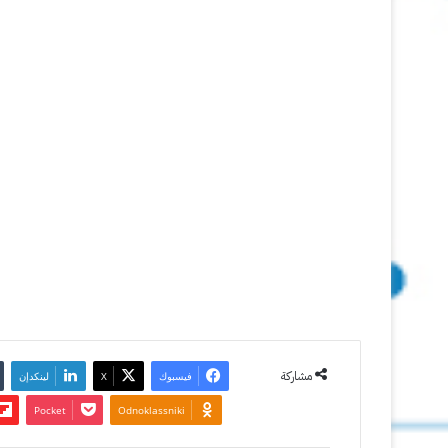
Photoshop
2020
3 نوفمبر
2019
آخر تحديث:
5 يونيو 2025
0
9٬819
مشاركة
فيسبوك
‫X
لينكدإن
‫Pocket
Odnoklassniki