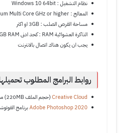
نظام التشغيل : Windows 10 64bit
المعالج : Intel Pentium Multi Core GHz or higher
مساحة القرص الصلب : 3GB او اكثر
الذاكرة العشوائية RAM : كحد ادنى 4GB RAM
يجب ان يكون هناك اتصال بالانترنت
روابط البرامج المطلوب تحميلها 
Creative Cloud
(حجم الملف 220MB) مطلوب ويجب تثبيته أولاً
Adobe Photoshop 2020
برنامج الفوتوشوب 2020 (حجم المل