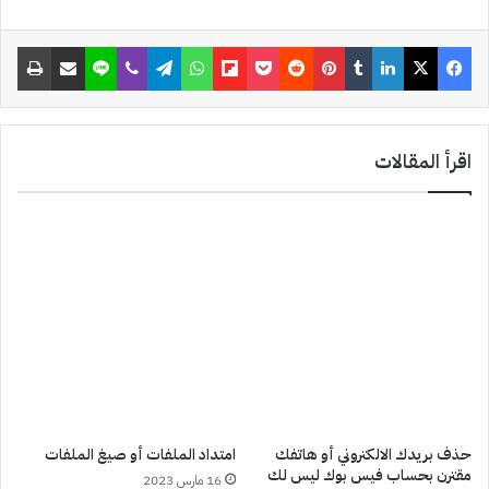
a
فيسبوك
‫X
لينكدإن
‏Tumblr
بينتيريست
‏Reddit
‫Pocket
Flipboard
واتساب
تيلقرام
ڤايبر
لاين
مشاركة عبر البريد
طباعة
t
اقرأ المقالات
حذف بريدك الالكتروني أو هاتفك
امتداد الملفات أو صيغ الملفات
مقترن بحساب فيس بوك ليس لك
16 مارس 2023