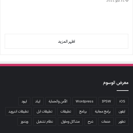
31 مايو 2021
اظهر المزيد
معرض الوسوم
iOS
IPSW
Wordpress
الأمن والحماية
ايباد
ايبود
ايفون
برامج مجانية
برنامج
تطبيقات
تطبيقات ابل
تطبيقات اندرويد
تطوير
خدمات
شرح
مشاكل وحلول
نظام تشغيل
ويندوز