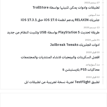
17 سبتمبر 2022
تطبيقات وادوات يمكن تثبيتها بواسطة TrollStore
منذ أسبوعين
جلبريك RELAXIN يدعم انظمة iOS 17.0 حتى iOS 17.3.1
13 ديسمبر 2020
طريقة تحديث PlayStation 5 بواسطة USB وتثبيت النظام من جديد
31 مارس 2024
ادوات الجلبريك Jailbreak Tweaks
20 فبراير 2020
افضل السكربتات والبرمجيات لانشاء المنتديات والمجتمعات
منذ أسبوع واحد
محاكيات PS5 بلايستيشن 5
22 فبراير 2022
تطبيق TestFlight تجربة نسخة تجريبية من تطبيقات ابل