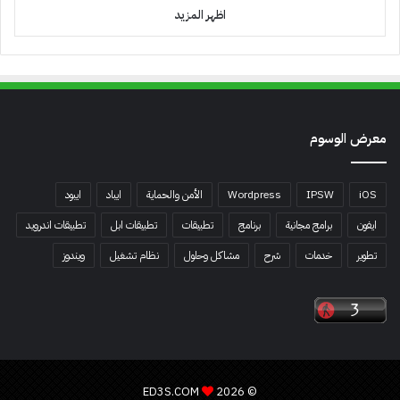
اظهر المزيد
معرض الوسوم
iOS
IPSW
Wordpress
الأمن والحماية
ايباد
ايبود
ايفون
برامج مجانية
برنامج
تطبيقات
تطبيقات ابل
تطبيقات اندرويد
تطوير
خدمات
شرح
مشاكل وحلول
نظام تشغيل
ويندوز
ED3S.COM
© 2026