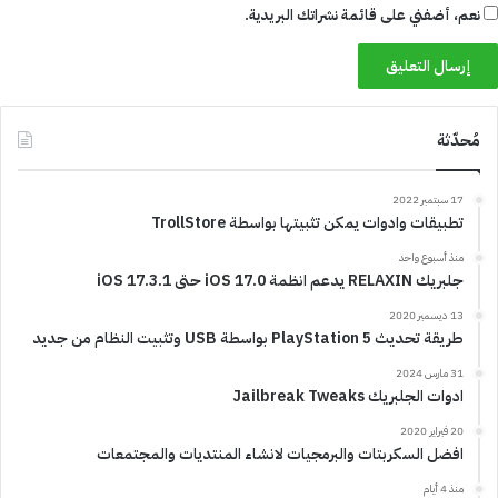
نعم، أضفني على قائمة نشراتك البريدية.
مُحدّثة
17 سبتمبر 2022
تطبيقات وادوات يمكن تثبيتها بواسطة TrollStore
منذ أسبوع واحد
جلبريك RELAXIN يدعم انظمة iOS 17.0 حتى iOS 17.3.1
13 ديسمبر 2020
طريقة تحديث PlayStation 5 بواسطة USB وتثبيت النظام من جديد
31 مارس 2024
ادوات الجلبريك Jailbreak Tweaks
20 فبراير 2020
افضل السكربتات والبرمجيات لانشاء المنتديات والمجتمعات
منذ 4 أيام