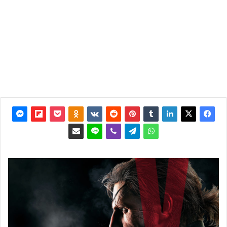
آخر
تحديث: 2
نوفمبر
2017
0
4٬882