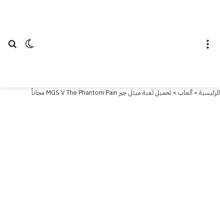
القائمة
الوضع ال
بح
الرئيسية
»
ألعاب
»
تحميل لعبة ميتل جير MGS V The Phantom Pain مجاناً
ألعاب
تحميل