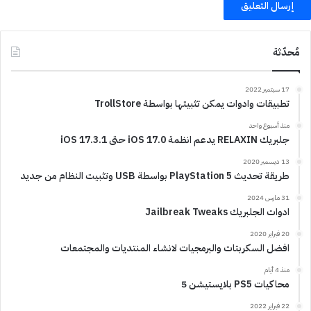
مُحدّثة
17 سبتمبر 2022
تطبيقات وادوات يمكن تثبيتها بواسطة TrollStore
منذ أسبوع واحد
جلبريك RELAXIN يدعم انظمة iOS 17.0 حتى iOS 17.3.1
13 ديسمبر 2020
طريقة تحديث PlayStation 5 بواسطة USB وتثبيت النظام من جديد
31 مارس 2024
ادوات الجلبريك Jailbreak Tweaks
20 فبراير 2020
افضل السكربتات والبرمجيات لانشاء المنتديات والمجتمعات
منذ 4 أيام
محاكيات PS5 بلايستيشن 5
22 فبراير 2022