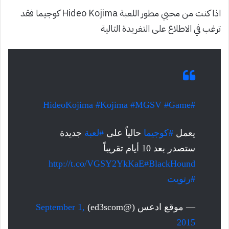
اذا كنت من محبي مطور اللعبة Hideo Kojima كوجيما فقد
ترغب في الاطلاع على التغريدة التالية
#Kojima
#MGSV
#Game
#HideoKojima
يعمل
#كوجيما
حالياً على
#لعبة
جديدة
ستصدر بعد 10 أيام تقريباً
http://t.co/VGSY2YkKaE
#BlackHound
#رتويت
— موقع ادعس (@ed3scom)
September 1,
2015