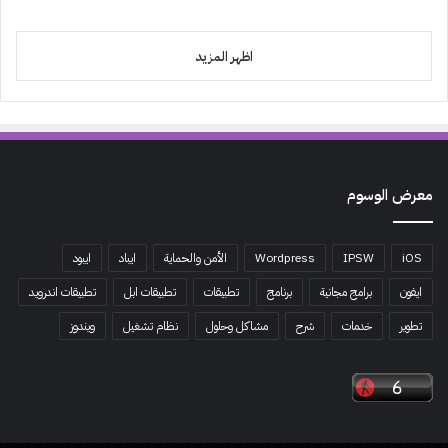
اظهر المزيد
معرض الوسوم
iOS
IPSW
Wordpress
الأمن والحماية
ايباد
ايبود
ايفون
برامج مجانية
برنامج
تطبيقات
تطبيقات ابل
تطبيقات اندرويد
تطوير
خدمات
شرح
مشاكل وحلول
نظام تشغيل
ويندوز