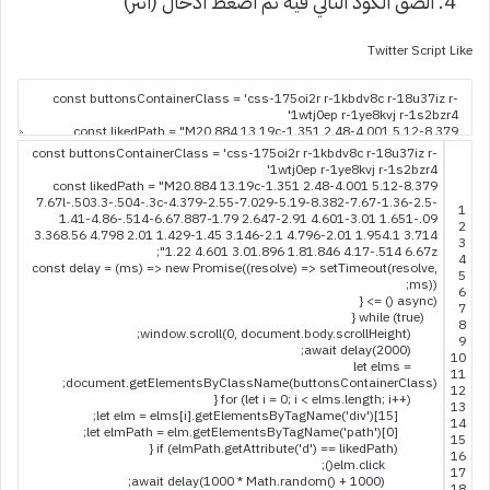
الصق الكود التالي فيه ثم اضغط ادخال (انتر)
Twitter Script Like
const
buttonsContainerClass
=
'css-175oi2r r-1kbdv8c r-18u37iz r-
1wtj0ep r-1ye8kvj r-1s2bzr4'
const
likedPath
=
"M20.884 13.19c-1.351 2.48-4.001 5.12-8.379
7.67l-.503.3-.504-.3c-4.379-2.55-7.029-5.19-8.382-7.67-1.36-2.5-
1
1.41-4.86-.514-6.67.887-1.79 2.647-2.91 4.601-3.01 1.651-.09
2
3.368.56 4.798 2.01 1.429-1.45 3.146-2.1 4.796-2.01 1.954.1 3.714
3
;
1.22 4.601 3.01.896 1.81.846 4.17-.514 6.67z"
4
const
delay
=
(
ms
)
=
>
new
Promise
(
(
resolve
)
=
>
setTimeout
(
resolve
,
5
;
ms
)
)
6
{
>
=
)
(
async
(
7
{
while
(
true
)
8
;
window
.
scroll
(
0
,
document
.
body
.
scrollHeight
)
9
;
await
delay
(
2000
)
10
let
elms
=
11
;
document
.
getElementsByClassName
(
buttonsContainerClass
)
12
{
for
(
let
i
=
0
;
i
<
elms
.
length
;
i
++
)
13
;
let
elm
=
elms
[
i
]
.
getElementsByTagName
(
'div'
)
[
15
]
14
;
let
elmPath
=
elm
.
getElementsByTagName
(
'path'
)
[
0
]
15
{
if
(
elmPath
.
getAttribute
(
'd'
)
==
likedPath
)
16
;
)
(
elm
.
click
17
;
await
delay
(
1000
*
Math
.
random
(
)
+
1000
)
18