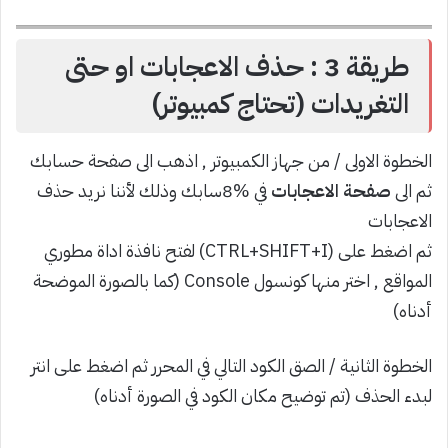
طريقة 3 : حذف الاعجابات او حتى
التغريدات (تحتاج كمبيوتر)
الخطوة الاولى / من جهاز الكمبيوتر , اذهب الى صفحة حسابك
ثم الى
صفحة الاعجابات
في %8سابك وذلك لأننا نريد حذف
الاعجابات
ثم اضغط على (CTRL+SHIFT+I) لفتح نافذة اداة مطوري
المواقع , اختر منها كونسول Console (كما بالصورة الموضحة
أدناه)
الخطوة الثانية / الصق الكود التالي في المحرر ثم اضغط على انتر
لبدء الحذف (تم توضيح مكان الكود في الصورة أدناه)