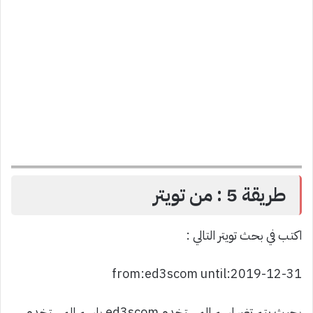
طريقة 5 : من تويتر
اكتب في بحث تويتر التالي :
from:ed3scom until:2019-12-31
بحيث يتم تغير اسم المستخدم ed3scom باسم المستخدم