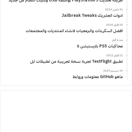
طريقة تحديث PlayStation 5 بواسطة USB وتثبيت النظام من جديد
31 مارس 2024
ادوات الجلبريك Jailbreak Tweaks
20 فبراير 2020
افضل السكربتات والبرمجيات لانشاء المنتديات والمجتمعات
منذ 6 أيام
محاكيات PS5 بلايستيشن 5
22 فبراير 2022
تطبيق TestFlight تجربة نسخة تجريبية من تطبيقات ابل
19 ديسمبر 2019
ماهو GitHub معلومات وروابط