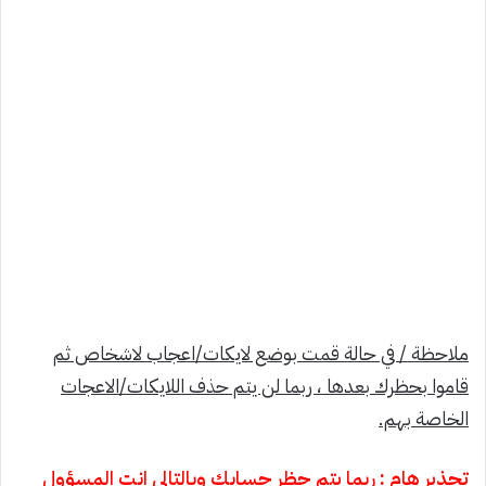
ملاحظة / في حالة قمت بوضع لايكات/اعجاب لاشخاص ثم
قاموا بحظرك بعدها ، ربما لن يتم حذف اللايكات/الاعجات
الخاصة بهم.
تحذير هام : ربما يتم حظر حسابك وبالتالي انت المسؤول