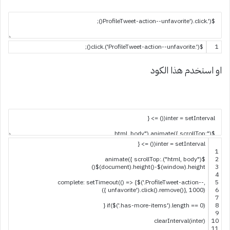
;
)
(
click
.
)
'.ProfileTweet-action--unfavorite'
(
$
1
او استخدم هذا الكود
{
>
=
)
(
(
inter
=
setInterval
1
animate
(
{
scrollTop
:
.
)
"html, body"
(
$
2
)
(
$
(
document
)
.
height
(
)
-
$
(
window
)
.
height
3
4
complete
:
setTimeout
(
(
)
=
>
{
$
(
'.ProfileTweet-action--
,
5
)
}
unfavorite'
)
.
click
(
)
.
remove
(
)
}
,
1000
)
6
7
{
if
(
$
(
'.has-more-items'
)
.
length
==
0
)
8
9
clearInterval
(
inter
)
10
11