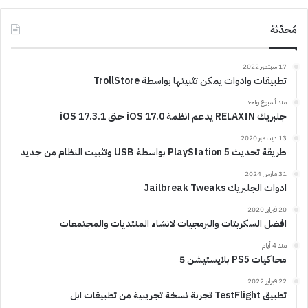
مُحدّثة
17 سبتمبر 2022
تطبيقات وادوات يمكن تثبيتها بواسطة TrollStore
منذ أسبوع واحد
جلبريك RELAXIN يدعم انظمة iOS 17.0 حتى iOS 17.3.1
13 ديسمبر 2020
طريقة تحديث PlayStation 5 بواسطة USB وتثبيت النظام من جديد
31 مارس 2024
ادوات الجلبريك Jailbreak Tweaks
20 فبراير 2020
افضل السكربتات والبرمجيات لانشاء المنتديات والمجتمعات
منذ 4 أيام
محاكيات PS5 بلايستيشن 5
22 فبراير 2022
تطبيق TestFlight تجربة نسخة تجريبية من تطبيقات ابل