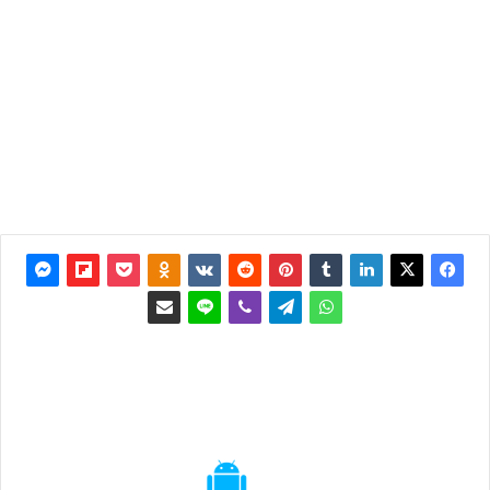
آخر
تحديث:
23 فبراير
2025
0
3٬383