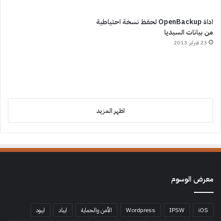
اداة OpenBackup لحفظ نسخة احتياطية
من بيانات السيديا
23 فبراير 2013
اظهر المزيد
معرض الوسوم
iOS
IPSW
Wordpress
الأمن والحماية
ايباد
ايبود