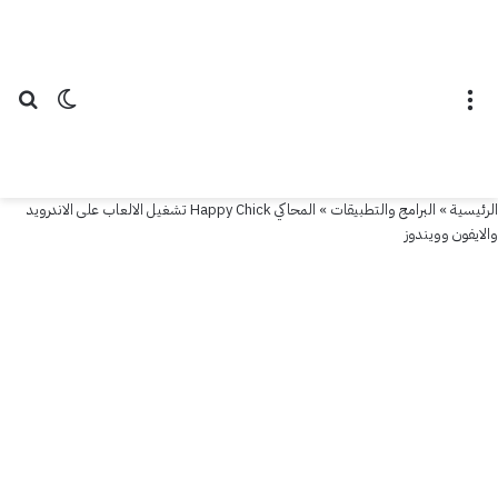
القائمة
الوضع ال
بح
الرئيسية
»
البرامج والتطبيقات
»
المحاكي Happy Chick تشغيل الالعاب على الاندرويد
والايفون وويندوز