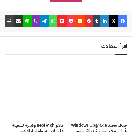
t
فيسبوك
‫X
لينكدإن
‏Tumblr
بينتيريست
‏Reddit
‫Pocket
Flipboard
واتساب
تيلقرام
ڤايبر
لاين
مشاركة عبر البريد
طباعة
اقرأ المقالات
حذف مجلد Windows Upgrade
ماهو neofetch وكيفية تشغيله
بأمان لتوفير مساحة في الكمبيوتر
على الاجهزة وانظمة التشغيل