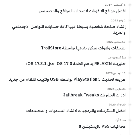
6 أغسطس 2017
افضل مواقع الايقونات لاصحاب المواقع والمصممين
2 يونيو 2022
إنشاء صفحة شخصية بسيطة فيها كافة حسابات التواصل الاجتماعي
والمزيد
17 سبتمبر 2022
تطبيقات وادوات يمكن تثبيتها بواسطة TrollStore
منذ أسبوع واحد
جلبريك RELAXIN يدعم انظمة iOS 17.0 حتى iOS 17.3.1
13 ديسمبر 2020
طريقة تحديث PlayStation 5 بواسطة USB وتثبيت النظام من جديد
31 مارس 2024
ادوات الجلبريك Jailbreak Tweaks
20 فبراير 2020
افضل السكربتات والبرمجيات لانشاء المنتديات والمجتمعات
منذ 5 أيام
محاكيات PS5 بلايستيشن 5