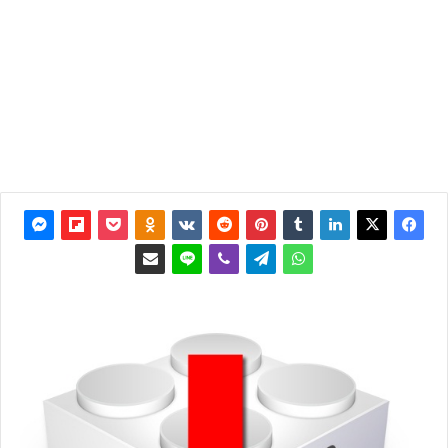
2019
آخر
تحديث:
14 أكتوبر
2021
8٬649