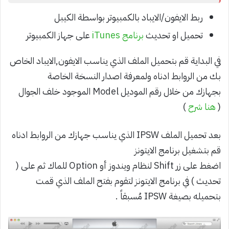
ربط الايفون/الايباد بالكمبيوتر بواسطة الكيبل
تحميل او تحديث
برنامج iTunes
على جهاز الكمبيوتر
في البداية قم بتحميل الملف الذي يناسب الايفون,الايباد الخاص
بك من الروابط ادناه ولمعرفة اصدار النسخة الخاصة
بجهازك من خلال رقم الموديل Model الموجود خلف الجوال
(
هنا شرح
)
بعد تحميل الملف IPSW الذي يناسب جهازك من الروابط ادناه
قم بتشغيل برنامج الايتونز
اضغط على زر Shift لنظام ويندوز أو Option للماك ثم على (
تحديث ) في برنامج الايتونز لتقوم بفتح الملف الذي قمت
بتحميله بصيغة IPSW مُسبقاً .