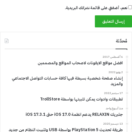
نعم، أضفني على قائمة نشراتك البريدية.
مُحدّثة
6 أغسطس 2017
افضل مواقع الايقونات لاصحاب المواقع والمصممين
2 يونيو 2022
إنشاء صفحة شخصية بسيطة فيها كافة حسابات التواصل الاجتماعي
والمزيد
17 سبتمبر 2022
تطبيقات وادوات يمكن تثبيتها بواسطة TrollStore
منذ أسبوع واحد
جلبريك RELAXIN يدعم انظمة iOS 17.0 حتى iOS 17.3.1
13 ديسمبر 2020
طريقة تحديث PlayStation 5 بواسطة USB وتثبيت النظام من جديد