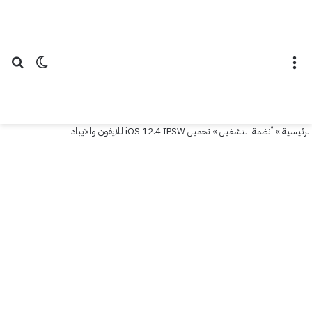
القائمة
الوضع ال
بح
الرئيسية
»
أنظمة التشغيل
»
تحميل iOS 12.4 IPSW للايفون والايباد