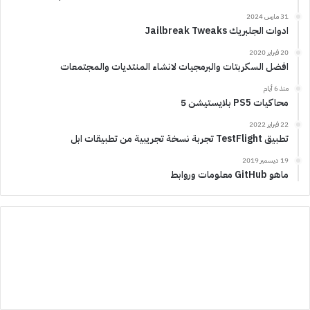
31 مارس 2024
ادوات الجلبريك Jailbreak Tweaks
20 فبراير 2020
افضل السكربتات والبرمجيات لانشاء المنتديات والمجتمعات
منذ 6 أيام
محاكيات PS5 بلايستيشن 5
22 فبراير 2022
تطبيق TestFlight تجربة نسخة تجريبية من تطبيقات ابل
19 ديسمبر 2019
ماهو GitHub معلومات وروابط