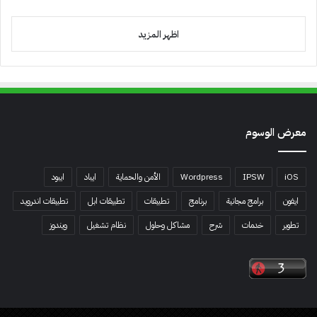
اظهر المزيد
معرض الوسوم
iOS
IPSW
Wordpress
الأمن والحماية
ايباد
ايبود
ايفون
برامج مجانية
برنامج
تطبيقات
تطبيقات ابل
تطبيقات اندرويد
تطوير
خدمات
شرح
مشاكل وحلول
نظام تشغيل
ويندوز