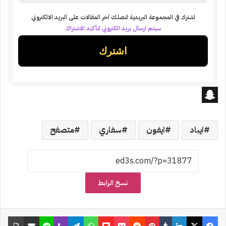
اشترك في المجموعة البريدية لتصلك آخر المقالات على البريد الالكتروني
سيتم ارسال بريد الكتروني لتأكيد الاشتراك
S
n
ايباد
ايفون
سفاري
متصفح
a
p
c
نسخ الرابط
h
a
فيسبوك
‫X
لينكدإن
‏Tumblr
بينتيريست
‏Reddit
‫Pocket
Flipboard
واتساب
تيلقرام
ڤايبر
لاين
مشاركة عبر البريد
طباعة
t