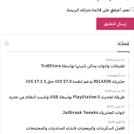
نعم، أضفني على قائمة نشراتك البريدية.
مُحدّثة
17 سبتمبر 2022
تطبيقات وادوات يمكن تثبيتها بواسطة TrollStore
منذ أسبوع واحد
جلبريك RELAXIN يدعم انظمة iOS 17.0 حتى iOS 17.3.1
13 ديسمبر 2020
طريقة تحديث PlayStation 5 بواسطة USB وتثبيت النظام من جديد
31 مارس 2024
ادوات الجلبريك Jailbreak Tweaks
20 فبراير 2020
افضل السكربتات والبرمجيات لانشاء المنتديات والمجتمعات