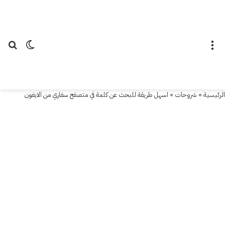
طريقة
للبحث
عن
القائمة
الوضع ال
بح
كلمة
في
الرئيسية
»
شروحات
»
اسهل طريقة للبحث عن كلمة في متصفح سفاري من الايفون
متصفح
سفاري
من
الايفون
7 مارس
2024
آخر