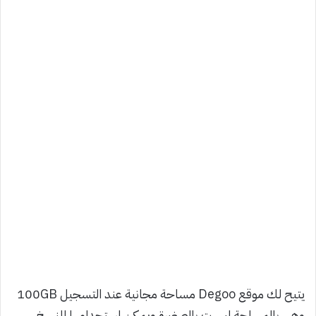
يتيح لك موقع Degoo مساحة مجانية عند التسجيل 100GB
وهي بالمساحة ليست بالصغيرة ويمكن استحدامها للنسخ