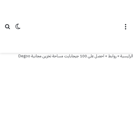
احصل
على
القائمة
الوضع ال
بح
100
جيجابايت
مساحة
الرئيسية
»
روابط
»
احصل على 100 جيجابايت مساحة تخزين مجانية Degoo
تخزين
مجانية
Degoo
31
أكتوبر
2019
آخر