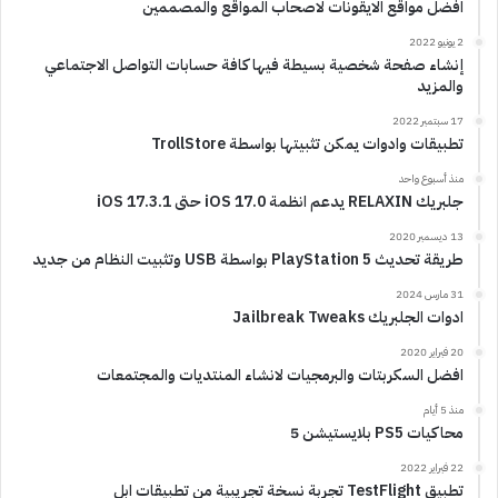
افضل مواقع الايقونات لاصحاب المواقع والمصممين
2 يونيو 2022
إنشاء صفحة شخصية بسيطة فيها كافة حسابات التواصل الاجتماعي
والمزيد
17 سبتمبر 2022
تطبيقات وادوات يمكن تثبيتها بواسطة TrollStore
منذ أسبوع واحد
جلبريك RELAXIN يدعم انظمة iOS 17.0 حتى iOS 17.3.1
13 ديسمبر 2020
طريقة تحديث PlayStation 5 بواسطة USB وتثبيت النظام من جديد
31 مارس 2024
ادوات الجلبريك Jailbreak Tweaks
20 فبراير 2020
افضل السكربتات والبرمجيات لانشاء المنتديات والمجتمعات
منذ 5 أيام
محاكيات PS5 بلايستيشن 5
22 فبراير 2022
تطبيق TestFlight تجربة نسخة تجريبية من تطبيقات ابل