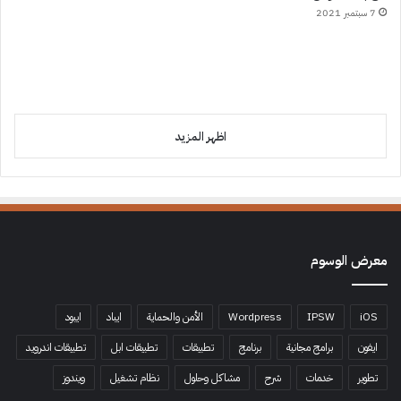
7 سبتمبر 2021
اظهر المزيد
معرض الوسوم
iOS
IPSW
Wordpress
الأمن والحماية
ايباد
ايبود
ايفون
برامج مجانية
برنامج
تطبيقات
تطبيقات ابل
تطبيقات اندرويد
تطوير
خدمات
شرح
مشاكل وحلول
نظام تشغيل
ويندوز