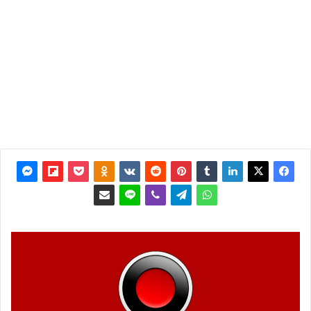
آخر
تحديث:
11
أغسطس
2020
0
1٬830