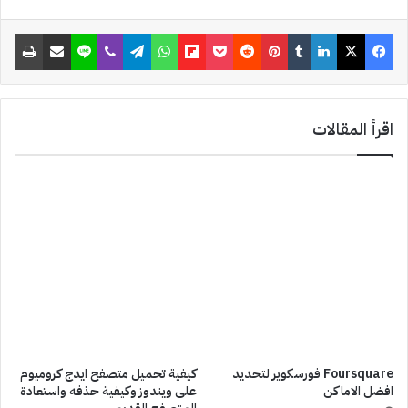
a
فيسبوك
‫X
لينكدإن
‏Tumblr
بينتيريست
‏Reddit
‫Pocket
Flipboard
واتساب
تيلقرام
ڤايبر
لاين
مشاركة عبر البريد
طباعة
t
اقرأ المقالات
Foursquare فورسكوير لتحديد
كيفية تحميل متصفح ايدج كروميوم
افضل الاماكن
على ويندوز وكيفية حذفه واستعادة