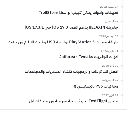
17 سبتمبر 2022
تطبيقات وادوات يمكن تثبيتها بواسطة TrollStore
منذ أسبوعين
جلبريك RELAXIN يدعم انظمة iOS 17.0 حتى iOS 17.3.1
13 ديسمبر 2020
طريقة تحديث PlayStation 5 بواسطة USB وتثبيت النظام من جديد
31 مارس 2024
ادوات الجلبريك Jailbreak Tweaks
20 فبراير 2020
افضل السكربتات والبرمجيات لانشاء المنتديات والمجتمعات
منذ أسبوع واحد
محاكيات PS5 بلايستيشن 5
22 فبراير 2022
تطبيق TestFlight تجربة نسخة تجريبية من تطبيقات ابل