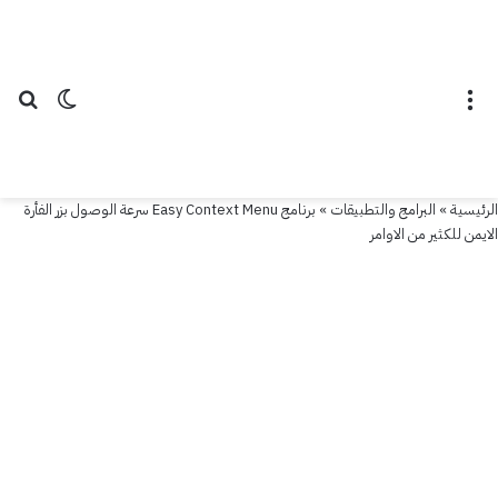
سرعة
الوصول
القائمة
الوضع ال
بح
بزر
الفأرة
الايمن
الرئيسية
»
البرامج والتطبيقات
»
برنامج Easy Context Menu سرعة الوصول بزر الفأرة
الايمن للكثير من الاوامر
للكثير
من
الاوامر
25
أغسطس
2020
آخر