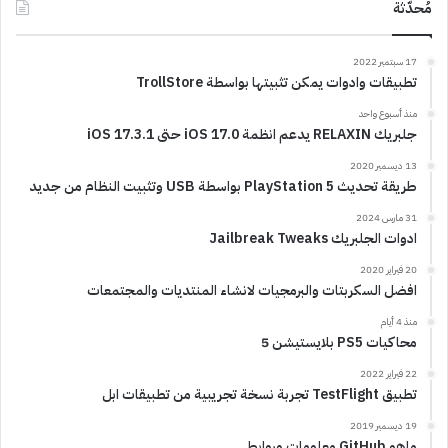
مُحدّثة
17 سبتمبر 2022
تطبيقات وادوات يمكن تثبيتها بواسطة TrollStore
منذ أسبوع واحد
جلبريك RELAXIN يدعم انظمة iOS 17.0 حتى iOS 17.3.1
13 ديسمبر 2020
طريقة تحديث PlayStation 5 بواسطة USB وتثبيت النظام من جديد
31 مارس 2024
ادوات الجلبريك Jailbreak Tweaks
20 فبراير 2020
افضل السكربتات والبرمجيات لانشاء المنتديات والمجتمعات
منذ 4 أيام
محاكيات PS5 بلايستيشن 5
22 فبراير 2022
تطبيق TestFlight تجربة نسخة تجريبية من تطبيقات ابل
19 ديسمبر 2019
ماهو GitHub معلومات وروابط