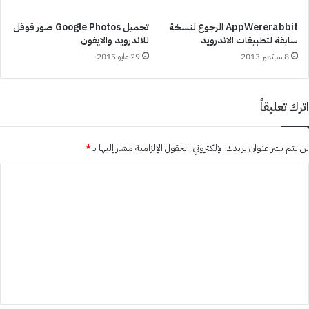
AppWererabbit الرجوع لنسخة
تحميل Google Photos صور قوقل
سابقة لتطبيقات الاندرويد
للاندرويد والايفون
8 سبتمبر 2013
29 مايو 2015
اترك تعليقاً
لن يتم نشر عنوان بريدك الإلكتروني.
الحقول الإلزامية مشار إليها بـ
*
ا
ل
ت
ع
ل
ي
ق