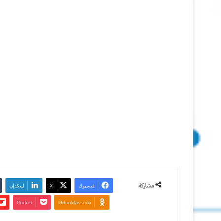
ويندوز
10
16 مايو
2021
آخر تحديث:
17 مايو
2021
0
2٬063
مشاركة
فيسبوك
‫X
لينكدإن
‫Pocket
Odnoklassniki