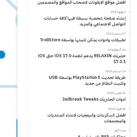
افضل مواقع الايقونات لاصحاب المواقع والمصممين
2 يونيو 2022
إنشاء صفحة شخصية بسيطة فيها كافة حسابات
التواصل الاجتماعي والمزيد
17 سبتمبر 2022
تطبيقات وادوات يمكن تثبيتها بواسطة TrollStore
منذ أسبوع واحد
جلبريك RELAXIN يدعم انظمة iOS 17.0 حتى iOS
17.3.1
13 ديسمبر 2020
طريقة تحديث PlayStation 5 بواسطة USB
وتثبيت النظام من جديد
31 مارس 2024
ادوات الجلبريك Jailbreak Tweaks
20 فبراير 2020
افضل السكربتات والبرمجيات لانشاء المنتديات
والمجتمعات
منذ 6 أيام
محاكيات PS5 بلايستيشن 5