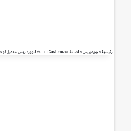
اضافة
Admin
Customizer
للووردبريس
الرئيسية
»
ووردبريس
»
اضافة Admin Customizer للووردبريس لتعديل لوحة تحكم مدير المدونة Admin
لتعديل
لوحة
تحكم
مدير