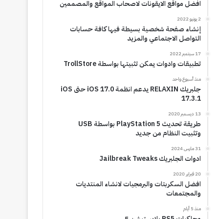
افضل مواقع الايقونات لاصحاب المواقع والمصممين
2 يونيو 2022
إنشاء صفحة شخصية بسيطة فيها كافة حسابات
التواصل الاجتماعي والمزيد
17 سبتمبر 2022
تطبيقات وادوات يمكن تثبيتها بواسطة TrollStore
منذ أسبوع واحد
جلبريك RELAXIN يدعم انظمة iOS 17.0 حتى iOS
17.3.1
13 ديسمبر 2020
طريقة تحديث PlayStation 5 بواسطة USB
وتثبيت النظام من جديد
31 مارس 2024
ادوات الجلبريك Jailbreak Tweaks
20 فبراير 2020
افضل السكربتات والبرمجيات لانشاء المنتديات
والمجتمعات
منذ 5 أيام
محاكيات PS5 بلايستيشن 5