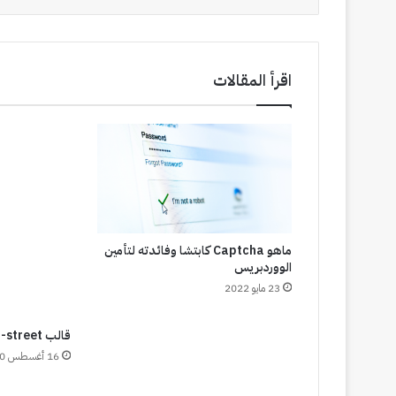
t
اقرأ المقالات
ماهو Captcha كابتشا وفائدته لتأمين
الووردبريس
23 مايو 2022
قالب fifty-fifth-street الخفيف
16 أغسطس 2010