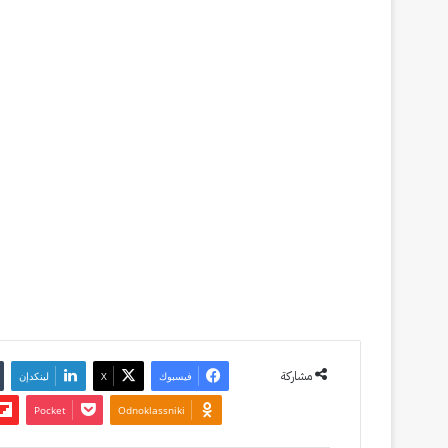
المدونة
Admin
14 نوفمبر
2021
آخر تحديث:
15 يوليو
2022
0
1٬127
مشاركة
فيسبوك
‫X
لينكدإن
‫Pocket
Odnoklassniki