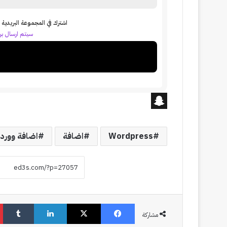
اشترك في المجموعة البريدية ل
سيتم ارسال بري
S
n
Wordpress
اضافة
اضافة وورد
a
p
c
h
فيسبوك
‫X
لينكدإن
‏Tumblr
a
مشاركة