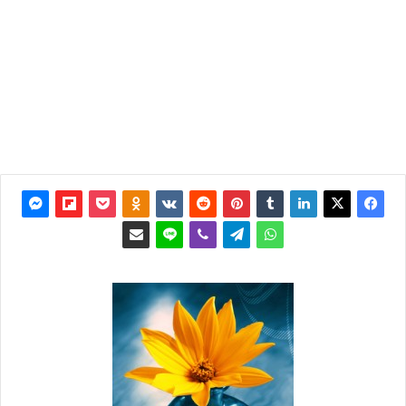
آخر
تحديث:
11 نوفمبر
2023
1
4٬318