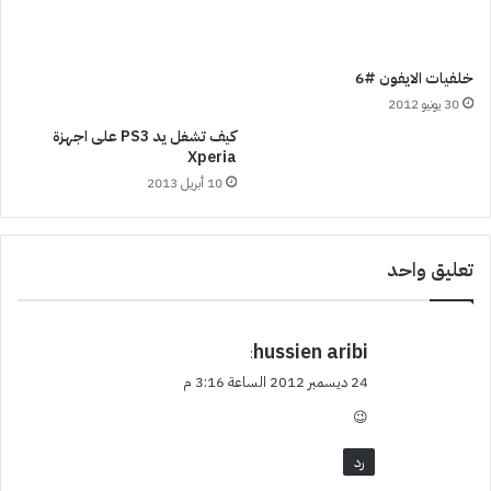
خلفيات الايفون #6
30 يونيو 2012
كيف تشغل يد PS3 على اجهزة
Xperia
10 أبريل 2013
تعليق واحد
ي
hussien aribi
:
ق
24 ديسمبر 2012 الساعة 3:16 م
و
😉
ل
رد