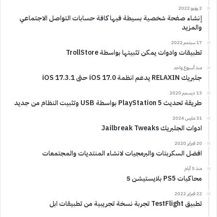
2 يونيو 2022
إنشاء صفحة شخصية بسيطة فيها كافة حسابات التواصل الاجتماعي
والمزيد
17 سبتمبر 2022
تطبيقات وادوات يمكن تثبيتها بواسطة TrollStore
منذ أسبوع واحد
جلبريك RELAXIN يدعم انظمة iOS 17.0 حتى iOS 17.3.1
13 ديسمبر 2020
طريقة تحديث PlayStation 5 بواسطة USB وتثبيت النظام من جديد
31 مارس 2024
ادوات الجلبريك Jailbreak Tweaks
20 فبراير 2020
افضل السكربتات والبرمجيات لانشاء المنتديات والمجتمعات
منذ 5 أيام
محاكيات PS5 بلايستيشن 5
22 فبراير 2022
تطبيق TestFlight تجربة نسخة تجريبية من تطبيقات ابل