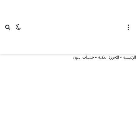
القائمة
الوضع ال
بح
الرئيسية
»
الاجهزة الذكية
»
خلفيات ايفون