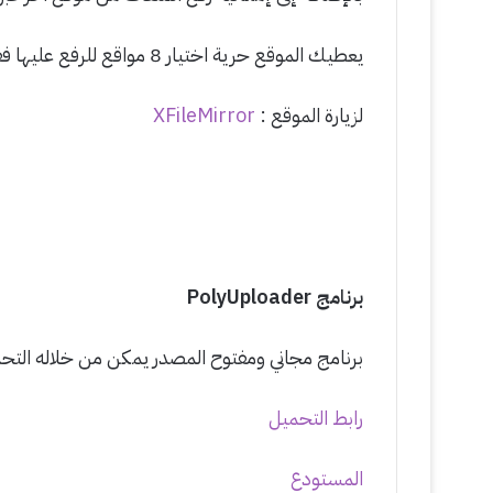
يعطيك الموقع حرية اختيار 8 مواقع للرفع عليها فقط من اجمالي 10 مواقع الموجودة في الاختيارات .
لزيارة الموقع :
XFileMirror
برنامج PolyUploader
برنامج مجاني ومفتوح المصدر يمكن من خلاله التحم
رابط التحميل
المستودع