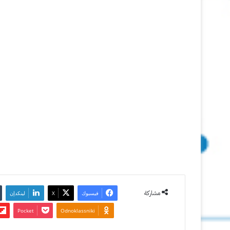
مراكز
التحميل
26 يونيو
2012
آخر تحديث:
18 يوليو
2026
1
3٬500
مشاركة
فيسبوك
‫X
لينكدإن
‫Pocket
Odnoklassniki