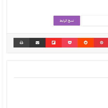
نسخ الرابط
بينتيريست
‏Reddit
‫Pocket
Flipboard
مشاركة عبر البريد
طباعة