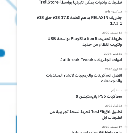
تطبيقات وادوات يمكن تثبيتها بواسطة TrollStore
منذ أسبوع واحد
جلبريك RELAXIN يدعم انظمة iOS 17.0 حتى iOS
17.3.1
13 ديسمبر 2020
طريقة تحديث PlayStation 5 بواسطة USB
وتثبيت النظام من جديد
31 مارس 2024
ادوات الجلبريك Jailbreak Tweaks
20 فبراير 2020
افضل السكربتات والبرمجيات لانشاء المنتديات
والمجتمعات
منذ 4 أيام
محاكيات PS5 بلايستيشن 5
22 فبراير 2022
تطبيق TestFlight تجربة نسخة تجريبية من
تطبيقات ابل
19 ديسمبر 2019
ماهو GitHub معلومات وروابط