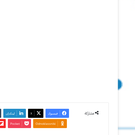
اوفيس
2013
17 يوليو
2012
آخر تحديث:
30 ديسمبر
2024
0
3٬898
مشاركة
فيسبوك
‫X
لينكدإن
‫Pocket
Odnoklassniki