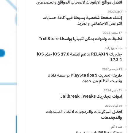
افضل مواقع الايقونات لاصحاب المواقع والمصممين
2 يونيو 2022
إنشاء صفحة شخصية بسيطة فيها كافة حسابات
التواصل الاجتماعي والمزيد
17 سبتمبر 2022
تطبيقات وادوات يمكن تثبيتها بواسطة TrollStore
منذ أسبوع واحد
جلبريك RELAXIN يدعم انظمة iOS 17.0 حتى iOS
17.3.1
13 ديسمبر 2020
طريقة تحديث PlayStation 5 بواسطة USB
وتثبيت النظام من جديد
31 مارس 2024
ادوات الجلبريك Jailbreak Tweaks
20 فبراير 2020
افضل السكربتات والبرمجيات لانشاء المنتديات
والمجتمعات
منذ 6 أيام
محاكيات PS5 بلايستيشن 5