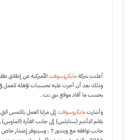
أعلنت شركة
مايكروسوفت
الأميركية عن إطلاق طق
وذلك بعد أن أجرت عليه تحسينات تؤهله للعمل في 
بحسب ما أفاد موقع سي نت .
وأشارت
مايكروسوفت
إلى مزايا العمل باللمس ال
2013، والذي يضم وورد وإكسل وباور بوينت وون ن