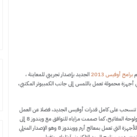
م
برامج
أوفيس 2013
الجديد بإصدار تجريبي للمعاينة ،
أجهزة محمولة تعمل باللمس إلى جانب الكمبيوتر المكتبي،
تي تنسحب على كامل قدرات أوفيس الجديد، فضلا عن العمل
بقلم التأشير (ستايلس) إلى جانب الفأرة (الماوس) ولوحة المفاتيح، كما صممت مزاياه للتوافق مع ويندوز 8 إلى
جانب توافقه مع ويندوز 7 ، وسيتوفر إصدار خاص للأجهزة التي تعمل بمعالج أرم وويندوز 8 وهو الإصدار المنزلي
وت، دون برنامج البريد الإلكتروني آوتلوك، وتقول