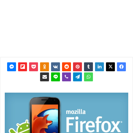
تحديث:
31
أغسطس
2023
1
10٬151