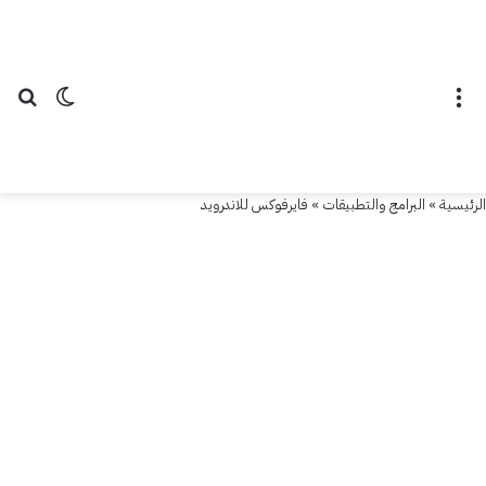
القائمة
الوضع ال
بح
الرئيسية
»
البرامج والتطبيقات
»
فايرفوكس للاندرويد