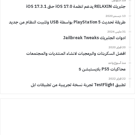
منذ أسبوعين
جلبريك RELAXIN يدعم انظمة iOS 17.0 حتى iOS 17.3.1
13 ديسمبر 2020
طريقة تحديث PlayStation 5 بواسطة USB وتثبيت النظام من جديد
31 مارس 2024
ادوات الجلبريك Jailbreak Tweaks
20 فبراير 2020
افضل السكربتات والبرمجيات لانشاء المنتديات والمجتمعات
منذ أسبوع واحد
محاكيات PS5 بلايستيشن 5
22 فبراير 2022
تطبيق TestFlight تجربة نسخة تجريبية من تطبيقات ابل