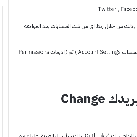
Twitter , Facebo
لة وذلك من خلال ربط اي من تلك الحسابات بعد الموافقة
يمكنك التوجه لتلك الصفحة من خلال ( اعدادات الحساب Account Settings ) ثم ( اذونات Permissions
طريقة تغيير اللغة في بريدك Change
قد تبحث مطولاً عن طريقة تغيير لغة البريد الالكتروني الخاص بك في Outlook لذلك سأسهل الطريق عليك من