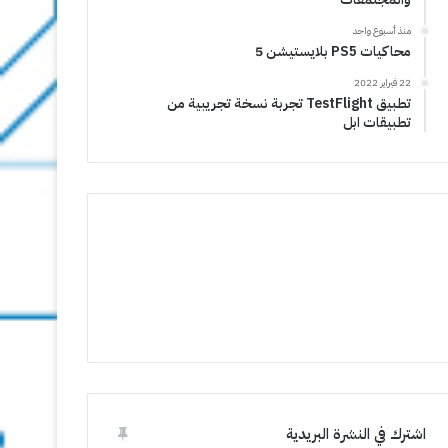
منذ أسبوع واحد
محاكيات PS5 بلايستيشن 5
22 فبراير 2022
تطبيق TestFlight تجربة نسخة تجريبية من
تطبيقات ابل
اشترك في النشرة البريدية