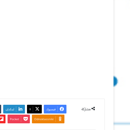
جديدة
1
أغسطس
2012
آخر تحديث:
8 أكتوبر
2013
2
5٬465
مشاركة
فيسبوك
‫X
لينكدإن
‫Pocket
Odnoklassniki