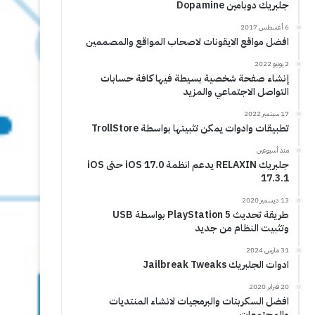
جلبريك دوبامين Dopamine
6 أغسطس 2017
افضل مواقع الايقونات لاصحاب المواقع والمصممين
2 يونيو 2022
إنشاء صفحة شخصية بسيطة فيها كافة حسابات
التواصل الاجتماعي والمزيد
17 سبتمبر 2022
تطبيقات وادوات يمكن تثبيتها بواسطة TrollStore
منذ أسبوعين
جلبريك RELAXIN يدعم انظمة iOS 17.0 حتى iOS
17.3.1
13 ديسمبر 2020
طريقة تحديث PlayStation 5 بواسطة USB
وتثبيت النظام من جديد
31 مارس 2024
ادوات الجلبريك Jailbreak Tweaks
20 فبراير 2020
افضل السكربتات والبرمجيات لانشاء المنتديات
والمجتمعات