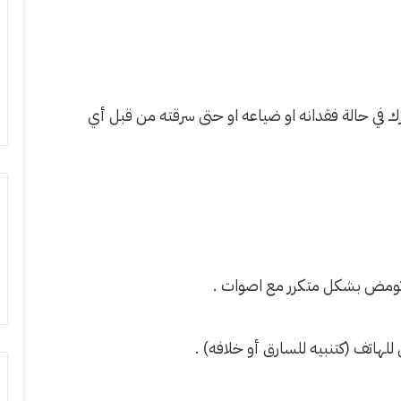
زك في حالة فقدانه او ضياعه او حتى سرقته من قبل أي
تومض بشكل متكرر مع اصوات .
للهاتف (كتنبيه للسارق أو خلافه) .