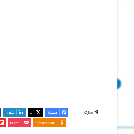
سرقته
9
أغسطس
2012
آخر تحديث:
8 أبريل
2024
1
5٬912
مشاركة
فيسبوك
‫X
لينكدإن
‫Pocket
Odnoklassniki