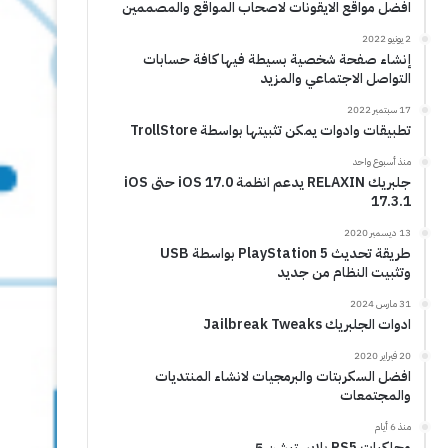
افضل مواقع الايقونات لاصحاب المواقع والمصممين
2 يونيو 2022
إنشاء صفحة شخصية بسيطة فيها كافة حسابات
التواصل الاجتماعي والمزيد
17 سبتمبر 2022
تطبيقات وادوات يمكن تثبيتها بواسطة TrollStore
منذ أسبوع واحد
جلبريك RELAXIN يدعم انظمة iOS 17.0 حتى iOS
17.3.1
13 ديسمبر 2020
طريقة تحديث PlayStation 5 بواسطة USB
وتثبيت النظام من جديد
31 مارس 2024
ادوات الجلبريك Jailbreak Tweaks
20 فبراير 2020
افضل السكربتات والبرمجيات لانشاء المنتديات
والمجتمعات
منذ 6 أيام
محاكيات PS5 بلايستيشن 5