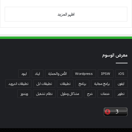
اظهر المزيد
معرض الوسوم
iOS
IPSW
Wordpress
الأمن والحماية
ايباد
ايبود
ايفون
برامج مجانية
برنامج
تطبيقات
تطبيقات ابل
تطبيقات اندرويد
تطوير
خدمات
شرح
مشاكل وحلول
نظام تشغيل
ويندوز