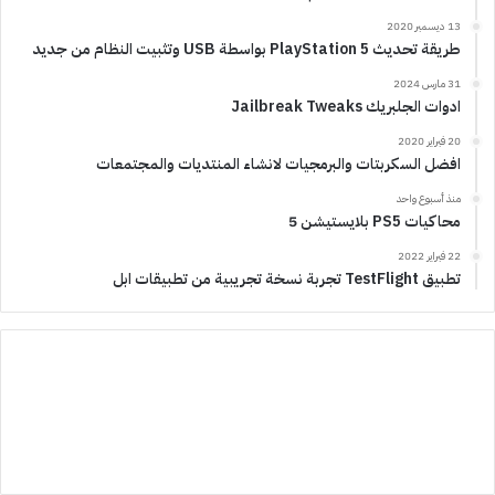
13 ديسمبر 2020
طريقة تحديث PlayStation 5 بواسطة USB وتثبيت النظام من جديد
31 مارس 2024
ادوات الجلبريك Jailbreak Tweaks
20 فبراير 2020
افضل السكربتات والبرمجيات لانشاء المنتديات والمجتمعات
منذ أسبوع واحد
محاكيات PS5 بلايستيشن 5
22 فبراير 2022
تطبيق TestFlight تجربة نسخة تجريبية من تطبيقات ابل