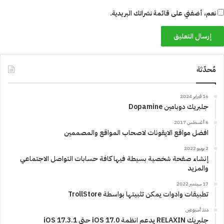
نعم، أضفني على قائمة نشراتك البريدية.
مُحدّثة
16 فبراير 2024
جلبريك دوبامين Dopamine
6 أغسطس 2017
افضل مواقع الايقونات لاصحاب المواقع والمصممين
2 يونيو 2022
إنشاء صفحة شخصية بسيطة فيها كافة حسابات التواصل الاجتماعي
والمزيد
17 سبتمبر 2022
تطبيقات وادوات يمكن تثبيتها بواسطة TrollStore
منذ أسبوعين
جلبريك RELAXIN يدعم انظمة iOS 17.0 حتى iOS 17.3.1