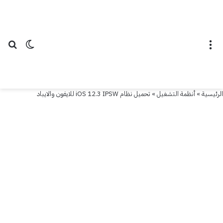
القائمة
الوضع ال
بح
الرئيسية
»
أنظمة التشغيل
»
تحميل نظام iOS 12.3 IPSW للايفون والايباد