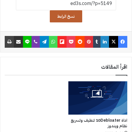
p
c
نسخ الرابط
h
a
فيسبوك
‫X
لينكدإن
‏Tumblr
بينتيريست
‏Reddit
‫Pocket
Flipboard
واتساب
تيلقرام
ڤايبر
لاين
مشاركة عبر البريد
طباعة
t
اقرأ المقالات
اداة 10Debloater تنظيف وتسريع
نظام ويندوز