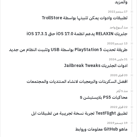
والمزيد
17 سبتمبر 2022
تطبيقات وادوات يمكن تثبيتها بواسطة TrollStore
منذ أسبوع واحد
جلبريك RELAXIN يدعم انظمة iOS 17.0 حتى iOS 17.3.1
13 ديسمبر 2020
طريقة تحديث PlayStation 5 بواسطة USB وتثبيت النظام من جديد
31 مارس 2024
ادوات الجلبريك Jailbreak Tweaks
20 فبراير 2020
افضل السكربتات والبرمجيات لانشاء المنتديات والمجتمعات
منذ 5 أيام
محاكيات PS5 بلايستيشن 5
22 فبراير 2022
تطبيق TestFlight تجربة نسخة تجريبية من تطبيقات ابل
19 ديسمبر 2019
ماهو GitHub معلومات وروابط