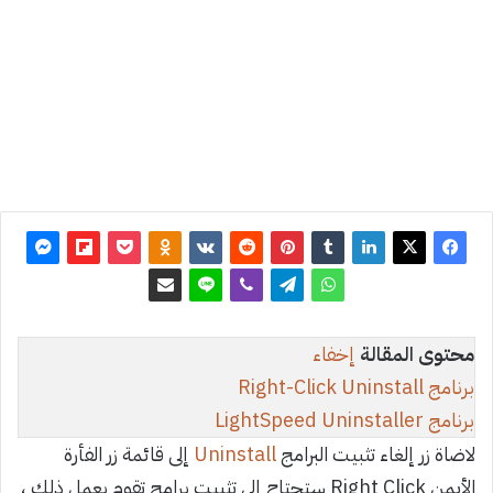
آخر
تحديث: 1
أغسطس
2025
0
1٬014
محتوى المقالة
إخفاء
برنامج Right-Click Uninstall
برنامج LightSpeed Uninstaller
لاضاة زر إلغاء تثبيت البرامج
Uninstall
إلى قائمة زر الفأرة
الأيمن Right Click ستحتاح إلى تثبيت برامج تقوم بعمل ذلك ،