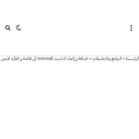
القائمة
الوضع ال
بح
الرئيسية
»
البرامج والتطبيقات
»
اضافة زر إلغاء التثبيت Uninstall الى قائمة زر الفأرة الايمن
البرامج والتطبيقات
اضافة