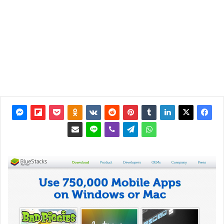
2012
آخر
تحديث: 4
يوليو 2019
0
4٬495