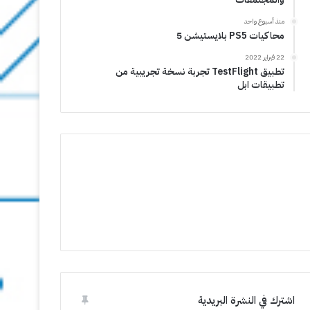
منذ أسبوع واحد
محاكيات PS5 بلايستيشن 5
22 فبراير 2022
تطبيق TestFlight تجربة نسخة تجريبية من
تطبيقات ابل
اشترك في النشرة البريدية