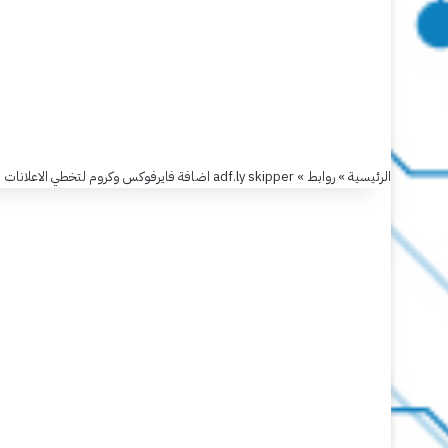
روابط
adf.ly
الرئيسية
»
روابط
»
adf.ly skipper اضافة فايرفوكس وكروم لتخطي الاعلانات
skipper
اضافة
فايرفوكس
وكروم