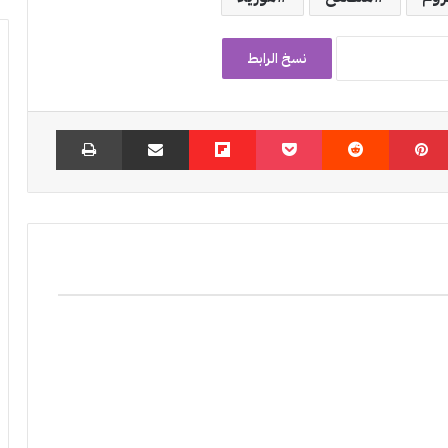
نسخ الرابط
بينتيريست
‏Reddit
‫Pocket
Flipboard
مشاركة عبر البريد
طباعة