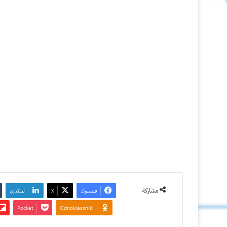
لتخطي
الاعلانات
6 يناير
2013
آخر تحديث:
10 مايو
2022
0
3٬394
مشاركة
فيسبوك
‫X
لينكدإن
‫Pocket
Odnoklassniki