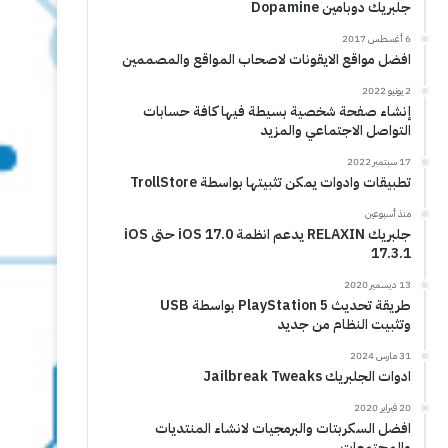
جلبريك دوبامين Dopamine
6 أغسطس 2017
افضل مواقع الايقونات لاصحاب المواقع والمصممين
2 يونيو 2022
إنشاء صفحة شخصية بسيطة فيها كافة حسابات
التواصل الاجتماعي والمزيد
17 سبتمبر 2022
تطبيقات وادوات يمكن تثبيتها بواسطة TrollStore
منذ أسبوعين
جلبريك RELAXIN يدعم انظمة iOS 17.0 حتى iOS
17.3.1
13 ديسمبر 2020
طريقة تحديث PlayStation 5 بواسطة USB
وتثبيت النظام من جديد
31 مارس 2024
ادوات الجلبريك Jailbreak Tweaks
20 فبراير 2020
افضل السكربتات والبرمجيات لانشاء المنتديات
والمجتمعات