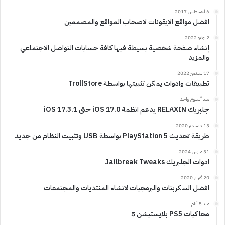
6 أغسطس 2017
افضل مواقع الايقونات لاصحاب المواقع والمصممين
2 يونيو 2022
إنشاء صفحة شخصية بسيطة فيها كافة حسابات التواصل الاجتماعي
والمزيد
17 سبتمبر 2022
تطبيقات وادوات يمكن تثبيتها بواسطة TrollStore
منذ أسبوع واحد
جلبريك RELAXIN يدعم انظمة iOS 17.0 حتى iOS 17.3.1
13 ديسمبر 2020
طريقة تحديث PlayStation 5 بواسطة USB وتثبيت النظام من جديد
31 مارس 2024
ادوات الجلبريك Jailbreak Tweaks
20 فبراير 2020
افضل السكربتات والبرمجيات لانشاء المنتديات والمجتمعات
منذ 5 أيام
محاكيات PS5 بلايستيشن 5