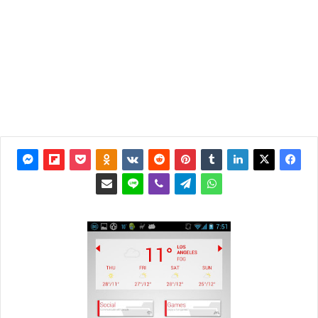
آخر
تحديث:
16 أبريل
2013
0
3٬363