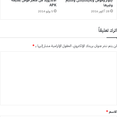
ايتونز وقوقل وبلايستيشن وستيم
الاندرويد من متجر قوقل بصيغة
وغيرها
APK
28 أكتوبر 2016
5 يوليو 2014
اترك تعليقاً
لن يتم نشر عنوان بريدك الإلكتروني.
الحقول الإلزامية مشار إليها بـ
*
ا
ل
ت
ع
ل
ي
ق
*
الاسم
*