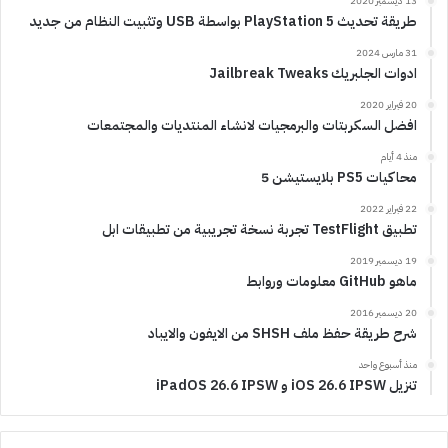
13 ديسمبر 2020
طريقة تحديث PlayStation 5 بواسطة USB وتثبيت النظام من جديد
31 مارس 2024
ادوات الجلبريك Jailbreak Tweaks
20 فبراير 2020
افضل السكربتات والبرمجيات لانشاء المنتديات والمجتمعات
منذ 4 أيام
محاكيات PS5 بلايستيشن 5
22 فبراير 2022
تطبيق TestFlight تجربة نسخة تجريبية من تطبيقات ابل
19 ديسمبر 2019
ماهو GitHub معلومات وروابط
20 ديسمبر 2016
شرح طريقة حفظ ملف SHSH من الايفون والايباد
منذ أسبوع واحد
تنزيل iOS 26.6 IPSW و iPadOS 26.6 IPSW