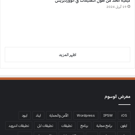
كيفية الحد من طول التعليقات في الووردبريس
19 أبريل 2024
اظهر المزيد
معرض الوسوم
iOS
IPSW
Wordpress
الأمن والحماية
ايباد
ايبود
ايفون
برامج مجانية
برنامج
تطبيقات
تطبيقات ابل
تطبيقات اندرويد