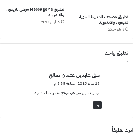
تطبيق MessageMe مجاني للايفون
والاندرويد
تطبيق مصحف المدينة النبوية
للايفون والاندرويد
9 مارس 2013
6 مايو 2019
تعليق واحد
ي
منى عابدين عثمان صالح
:
ق
28 يناير 2015 الساعة 8:35 م
و
اجمل تعليق منى هو موقع متميز جدا جدا جدا
ل
رد
اترك تعليقاً