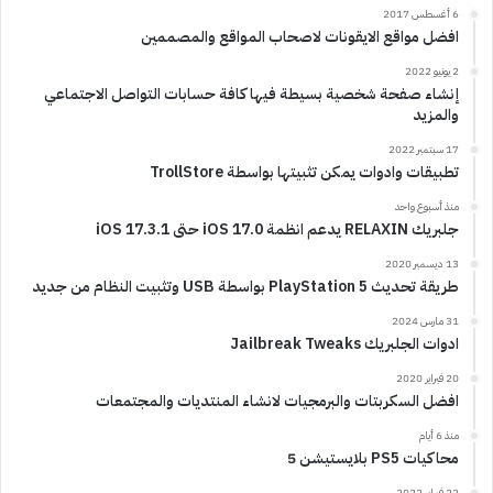
6 أغسطس 2017
افضل مواقع الايقونات لاصحاب المواقع والمصممين
2 يونيو 2022
إنشاء صفحة شخصية بسيطة فيها كافة حسابات التواصل الاجتماعي
والمزيد
17 سبتمبر 2022
تطبيقات وادوات يمكن تثبيتها بواسطة TrollStore
منذ أسبوع واحد
جلبريك RELAXIN يدعم انظمة iOS 17.0 حتى iOS 17.3.1
13 ديسمبر 2020
طريقة تحديث PlayStation 5 بواسطة USB وتثبيت النظام من جديد
31 مارس 2024
ادوات الجلبريك Jailbreak Tweaks
20 فبراير 2020
افضل السكربتات والبرمجيات لانشاء المنتديات والمجتمعات
منذ 6 أيام
محاكيات PS5 بلايستيشن 5
22 فبراير 2022