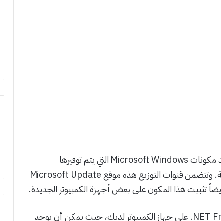
يعتبر برنامج Microsoft .NET Framework أحد مكونات Microsoft Windows التي يتم توفيرها
وتتضمن قنوات التوزيع هذه موقع Microsoft Update
يمكن تثبيت عدة إصدارات من برنامج ‎.NET Framework على جهاز الكمبيوتر لديك، حيث يمكن أن يوجد