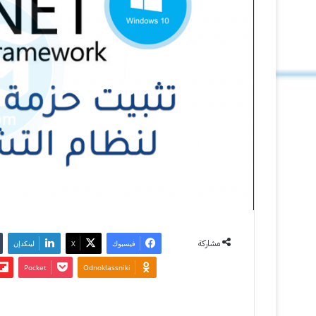
مشاركة
فيسبوك
‫X
لينكدإن
‫Pocket
Odnoklassniki