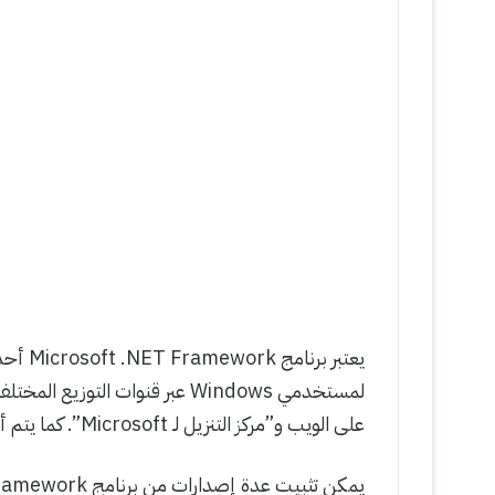
لمستخدمي Windows عبر قنوات التوزيع المختلفة.
على الويب و”مركز التنزيل لـ Microsoft”. كما يتم أيضاً تثبيت هذا المكون على بعض أجهزة الكمبيوتر الجديدة.