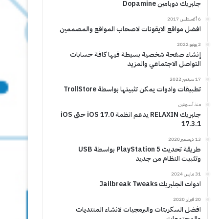
جلبريك دوبامين Dopamine
6 أغسطس 2017
افضل مواقع الايقونات لاصحاب المواقع والمصممين
2 يونيو 2022
إنشاء صفحة شخصية بسيطة فيها كافة حسابات
التواصل الاجتماعي والمزيد
17 سبتمبر 2022
تطبيقات وادوات يمكن تثبيتها بواسطة TrollStore
منذ أسبوعين
جلبريك RELAXIN يدعم انظمة iOS 17.0 حتى iOS
17.3.1
13 ديسمبر 2020
طريقة تحديث PlayStation 5 بواسطة USB
وتثبيت النظام من جديد
31 مارس 2024
ادوات الجلبريك Jailbreak Tweaks
20 فبراير 2020
افضل السكربتات والبرمجيات لانشاء المنتديات
والمجتمعات