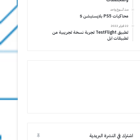
منذ أسبوع واحد
محاكيات PS5 بلايستيشن 5
22 فبراير 2022
تطبيق TestFlight تجربة نسخة تجريبية من
تطبيقات ابل
اشترك في النشرة البريدية