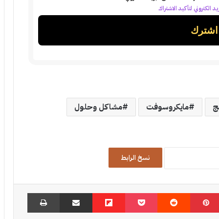
د الكتروني لتأكيد الاشتراك
ج
مايكروسوفت
مشاكل وحلول
نسخ الرابط
بينتيريست
‏Reddit
‫Pocket
Flipboard
مشاركة عبر البريد
طباعة